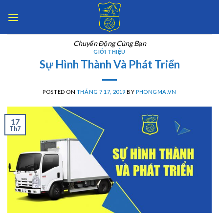
Skip
to
content
Chuyển Động Cùng Bạn
GIỚI THIỆU
Sự Hình Thành Và Phát Triển
POSTED ON
THÁNG 7 17, 2019
BY
PHONGMA.VN
17
Th7