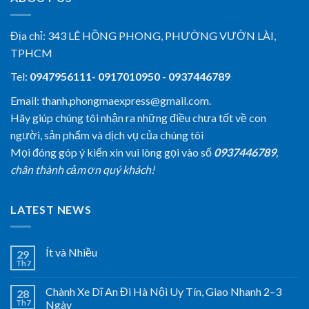
Địa chỉ:
343 LÊ HỒNG PHONG, PHƯỜNG VƯỜN LÀI,
TPHCM
Tel:
0947956111- 0917010950 - 0937446789
Email: thanh.phongmaexpress@gmail.com.
Hãy giúp chúng tôi nhận ra những điều chưa tốt về con
người, sản phẩm và dịch vụ của chúng tôi
Mọi đóng góp ý kiến xin vui lòng gọi vào số
0937446789
,
chân thành cảm ơn quý khách!
LATEST NEWS
Ít và Nhiều
29
Th7
Chành Xe Dĩ An Đi Hà Nội Uy Tín, Giao Nhanh 2–3
28
Th7
Ngày