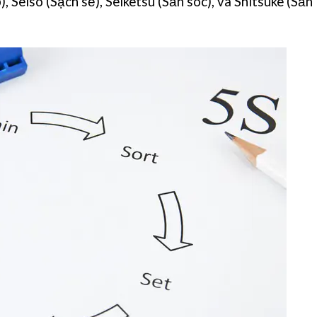
), Seiso (Sạch sẽ), Seiketsu (Săn sóc), và Shitsuke (Sẵn