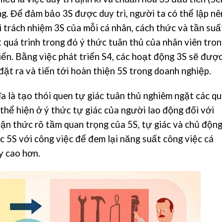
ng. Để đảm bảo 3S được duy trì, người ta có thể lập nê
 trách nhiệm 3S của mỗi cá nhân, cách thức và tần suấ
một quá trình trong đó ý thức tuân thủ của nhân viên tro
iển. Bằng việc phát triển S4, các hoạt động 3S sẽ đượ
đặt ra và tiến tới hoàn thiện 5S trong doanh nghiệp.
ĩa là tạo thói quen tự giác tuân thủ nghiêm ngặt các qu
 thể hiện ở ý thức tự giác của người lao động đối với
ận thức rõ tầm quan trọng của 5S, tự giác và chủ độn
 5S với công việc để đem lại năng suất công việc cá
y cao hơn.