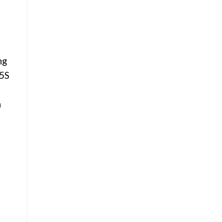
ng
 5S
h