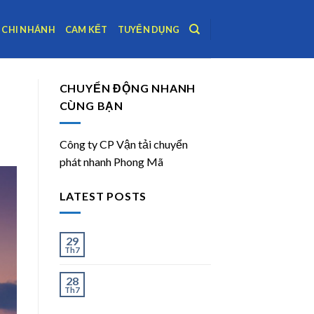
CHI NHÁNH
CAM KẾT
TUYỂN DỤNG
CHUYỂN ĐỘNG NHANH
CÙNG BẠN
Công ty CP Vận tải chuyển
phát nhanh Phong Mã
LATEST POSTS
Ít và Nhiều
29
Th7
Chành Xe Dĩ An Đi Hà
28
Th7
Nội Uy Tín, Giao Nhanh
2–3 Ngày