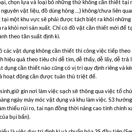
loại, chọn lựa và loại bỏ những thứ không cần thiết tại 
ị, nguyên vật liệu, đồ dùng hỏng …) không/chưa liên qua
tại một khu vực sẽ phải được tách biệt ra khỏi những
 ra khỏi nơi sản xuất. Chỉ có đồ vật cần thiết mới để t
nh theo tần suất định kì.
bỏ các vật dụng không cần thiết thì công việc tiếp theo 
hiệu quả theo tiêu chí dễ tìm, dễ thấy, dễ lấy, dễ trả l
t dụng cần thiết nào cũng có vị trí quy định riêng và k
là hoạt động cần được tuân thủ triệt để.
sinh,giữ gìn nơi làm việc sạch sẽ thông qua việc tổ ch
 hàng ngày máy móc vật dụng và khu làm việc. S3 hướng
ảm thiểu rủi ro, tai nạn đồng thời nâng cao tính chính x
của bụi bẩn).
iểu là việc duy trì định kì và chuẩn hóa 3S đầu tiên (Ser