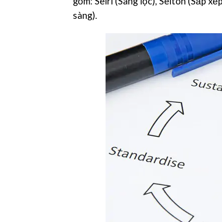
gồm: Seiri (Sàng lọc), Seiton (Sắp xếp
sàng).