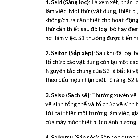
1. Seiri (Sàng lọc)
: Là xem xét, phân 
làm việc. Mọi thứ (vật dụng, thiết b
không/chưa cần thiết cho hoạt động 
thứ cần thiết sau đó loại bỏ hay đem
nơi làm việc. S1 thường được tiến hà
2. Seiton (Sắp xếp)
: Sau khi đã loại 
tổ chức các vật dụng còn lại một cách 
Nguyên tắc chung của S2 là bất kì vậ
theo dấu hiệu nhận biết rõ ràng. S2 
3. Seiso (Sạch sẽ)
: Thường xuyên vệ 
vệ sinh tổng thể và tổ chức vệ sinh
tới cải thiện môi trường làm việc, gi
của máy móc thiết bị (do ảnh hưởng 
4. Seiketsu (Săn sóc)
: Săn sóc được h