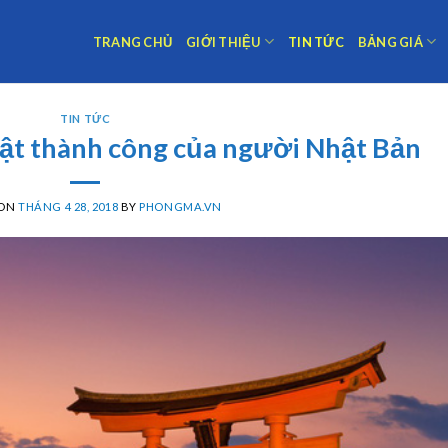
TRANG CHỦ
GIỚI THIỆU
TIN TỨC
BẢNG GIÁ
TIN TỨC
ật thành công của người Nhật Bản
 ON
THÁNG 4 28, 2018
BY
PHONGMA.VN