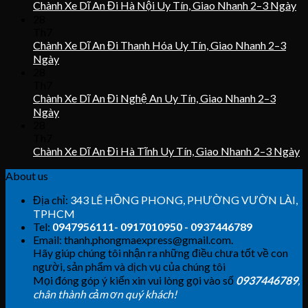
Chành Xe Dĩ An Đi Hà Nội Uy Tín, Giao Nhanh 2–3 Ngày
28
Th7
Chành Xe Dĩ An Đi Thanh Hóa Uy Tín, Giao Nhanh 2–3
Ngày
28
Th7
Chành Xe Dĩ An Đi Nghệ An Uy Tín, Giao Nhanh 2–3
Ngày
28
Th7
Chành Xe Dĩ An Đi Hà Tĩnh Uy Tín, Giao Nhanh 2–3 Ngày
About us
Địa chỉ:
343 LÊ HỒNG PHONG, PHƯỜNG VƯỜN LÀI,
TPHCM
Tel:
0947956111- 0917010950 - 0937446789
Email: thanh.phongmaexpress@gmail.com.
Hãy giúp chúng tôi nhận ra những điều chưa tốt về con
người, sản phẩm và dịch vụ của chúng tôi
Mọi đóng góp ý kiến xin vui lòng gọi vào số
0937446789
,
chân thành cảm ơn quý khách!