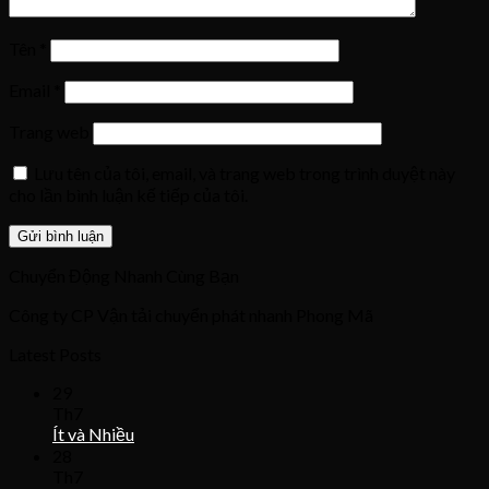
Tên
*
Email
*
Trang web
Lưu tên của tôi, email, và trang web trong trình duyệt này
cho lần bình luận kế tiếp của tôi.
Chuyển Động Nhanh Cùng Bạn
Công ty CP Vận tải chuyển phát nhanh Phong Mã
Latest Posts
29
Th7
Ít và Nhiều
28
Th7