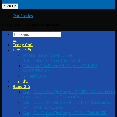
Our Stories
Copyright 2026 ©
phongma.vn
Trang Chủ
Giới Thiệu
Sự Hình Thành Và Phát Triển
Tầm Nhìn, Sứ Mệnh, Giá Trị Cốt Lõi
Văn Hoá Của Phong Mã Express FOMEX
Sơ Đồ Tổ Chức
Ý Nghĩa Logo
Tin Tức
Bảng Giá
Bảng Giá Cước Vận Chuyển Từ TP Hồ Chí Minh Đi
Các Tỉnh ( TP. HCM Đi Hà Nội)
Bảng Giá Cước Vận Chuyển Từ Hà Nội Đi Sài Gòn,
Hà Nội Đi Tây Nguyên
Bảng Giá Cước Vận Chuyển Từ Hà Tĩnh Đi TP