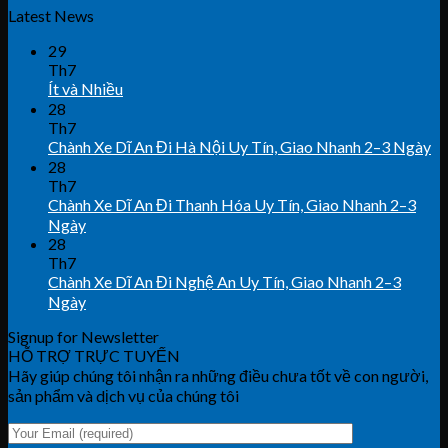
Latest News
29
Th7
Ít và Nhiều
28
Th7
Chành Xe Dĩ An Đi Hà Nội Uy Tín, Giao Nhanh 2–3 Ngày
28
Th7
Chành Xe Dĩ An Đi Thanh Hóa Uy Tín, Giao Nhanh 2–3
Ngày
28
Th7
Chành Xe Dĩ An Đi Nghệ An Uy Tín, Giao Nhanh 2–3
Ngày
Signup for Newsletter
HỖ TRỢ TRỰC TUYẾN
Hãy giúp chúng tôi nhận ra những điều chưa tốt về con người,
sản phẩm và dịch vụ của chúng tôi