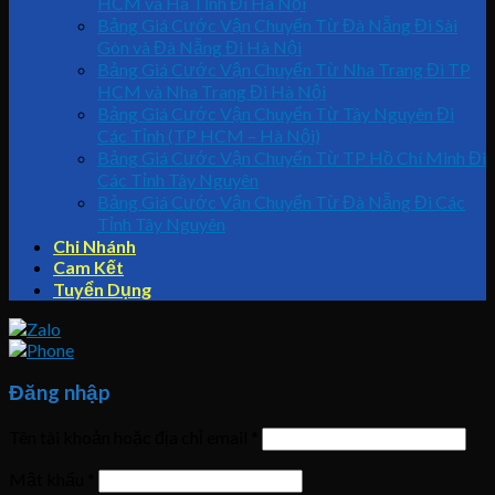
HCM và Hà Tĩnh Đi Hà Nội
Bảng Giá Cước Vận Chuyển Từ Đà Nẵng Đi Sài
Gòn và Đà Nẵng Đi Hà Nội
Bảng Giá Cước Vận Chuyển Từ Nha Trang Đi TP
HCM và Nha Trang Đi Hà Nội
Bảng Giá Cước Vận Chuyển Từ Tây Nguyên Đi
Các Tỉnh (TP HCM – Hà Nội)
Bảng Giá Cước Vận Chuyển Từ TP Hồ Chí Minh Đi
Các Tỉnh Tây Nguyên
Bảng Giá Cước Vận Chuyển Từ Đà Nẵng Đi Các
Tỉnh Tây Nguyên
Chi Nhánh
Cam Kết
Tuyển Dụng
Đăng nhập
Tên tài khoản hoặc địa chỉ email
*
Mật khẩu
*