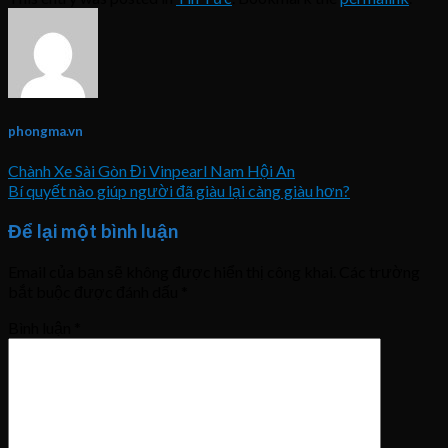
phongma.vn
Chành Xe Sài Gòn Đi Vinpearl Nam Hội An
Bí quyết nào giúp người đã giàu lại càng giàu hơn?
Để lại một bình luận
Email của bạn sẽ không được hiển thị công khai.
Các trường
bắt buộc được đánh dấu
*
Bình luận
*