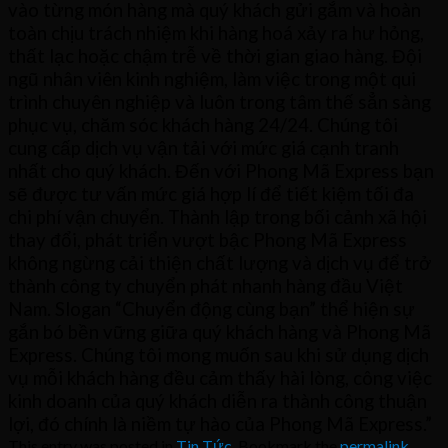
vào từng món hàng mà quý khách gửi gắm và hoàn
toàn chịu trách nhiệm khi hàng hoá xảy ra hư hỏng,
thất lạc hoặc chậm trễ về thời gian giao hàng. Đội
ngũ nhân viên kinh nghiệm, làm việc trong một qui
trình chuyên nghiệp và luôn trong tâm thế sẳn sàng
phục vụ, chăm sóc khách hàng 24/24. Chúng tôi
cung cấp dịch vụ vận tải với mức giá cạnh tranh
nhất cho quý khách. Đến với Phong Mã Express bạn
sẽ được tư vấn mức giá hợp lí để tiết kiệm tối đa
chi phí vận chuyển. Thành lập trong bối cảnh xã hội
thay đổi, phát triển vượt bậc Phong Mã Express
không ngừng cải thiện chất lượng và dịch vụ để trở
thành công ty chuyển phát nhanh hàng đầu Việt
Nam. Slogan “Chuyển động cùng bạn” thể hiện sự
gắn bó bền vững giữa quý khách hàng và Phong Mã
Express. Chúng tôi mong muốn sau khi sử dụng dịch
vụ mỗi khách hàng đều cảm thấy hài lòng, công việc
kinh doanh của quý khách diễn ra thành công thuận
lợi, đó chính là niềm tự hào của Phong Mã Express.”
This entry was posted in
Tin Tức
. Bookmark the
permalink
.