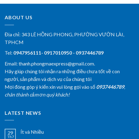
ABOUT US
Địa chỉ:
343 LÊ HỒNG PHONG, PHƯỜNG VƯỜN LÀI,
TPHCM
Tel:
0947956111- 0917010950 - 0937446789
Email: thanh.phongmaexpress@gmail.com.
Hãy giúp chúng tôi nhận ra những điều chưa tốt về con
người, sản phẩm và dịch vụ của chúng tôi
Mọi đóng góp ý kiến xin vui lòng gọi vào số
0937446789
,
chân thành cảm ơn quý khách!
LATEST NEWS
Ít và Nhiều
29
Th7