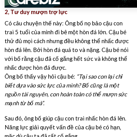
2, Tư duy mượn trợ lực
Có câu chuyện thế này: Ông bố nọ bảo cậu con
trai 5 tuổi của mình đi bê một hòn đá lớn. Cậu bé
thử đủ mọi cách nhưng đều không thể nhấc được
hòn đá lên. Bởi hòn đá quá to và nặng. Cậu bé nói
với bố rằng cậu đã cố gắng hết sức và không thể
nhấc được hòn đá được.
Ông bố thấy vậy hỏi cậu bé:
“Tại sao con lại chỉ
biết dựa vào sức lực của mình? Bố cũng là một
nguồn tài nguyên, con hoàn toàn có thể mượn sức
mạnh từ bố mà”.
Sau đó, ông bố giúp cậu con trai nhấc hòn đá lên.
Năng lực giải quyết vấn đề của cậu bé có hạn,
mặc dù cậu ta đã rất cố gắng.