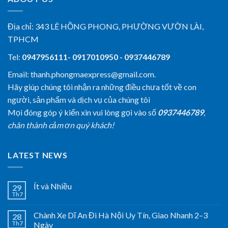
Địa chỉ:
343 LÊ HỒNG PHONG, PHƯỜNG VƯỜN LÀI,
TPHCM
Tel:
0947956111- 0917010950 - 0937446789
Email: thanh.phongmaexpress@gmail.com.
Hãy giúp chúng tôi nhận ra những điều chưa tốt về con
người, sản phẩm và dịch vụ của chúng tôi
Mọi đóng góp ý kiến xin vui lòng gọi vào số
0937446789
,
chân thành cảm ơn quý khách!
LATEST NEWS
Ít và Nhiều
29
Th7
Chành Xe Dĩ An Đi Hà Nội Uy Tín, Giao Nhanh 2–3
28
Th7
Ngày