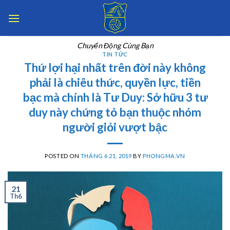
Skip
to
content
Chuyển Động Cùng Bạn
TIN TỨC
Thứ lợi hại nhất trên đời này không
phải là chiêu thức, quyền lực, tiền
bạc mà chính là Tư Duy: Sở hữu 3 tư
duy này chứng tỏ bạn thuộc nhóm
người giỏi vượt bậc
POSTED ON
THÁNG 6 21, 2019
BY
PHONGMA.VN
21
Th6