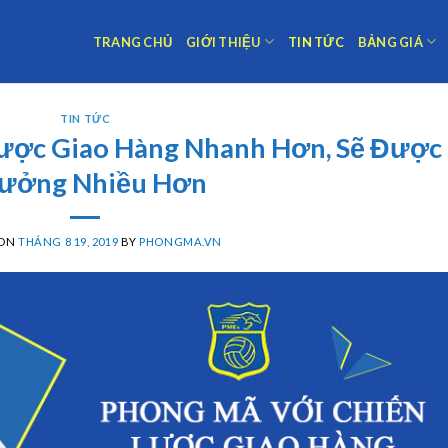
TRANG CHỦ
GIỚI THIỆU
TIN TỨC
BẢNG GIÁ
TIN TỨC
lược Giao Hàng Nhanh Hơn, Sẽ Được
ưởng Nhiều Hơn
 ON
THÁNG 8 19, 2019
BY
PHONGMA.VN