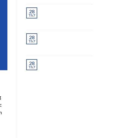
Chành Xe Dĩ An Đi
28
Th7
Thanh Hóa Uy Tín, Giao
Nhanh 2–3 Ngày
Chành Xe Dĩ An Đi
28
Th7
Nghệ An Uy Tín, Giao
Nhanh 2–3 Ngày
Chành Xe Dĩ An Đi Hà
28
Th7
Tĩnh Uy Tín, Giao
Nhanh 2–3 Ngày
g
c
h