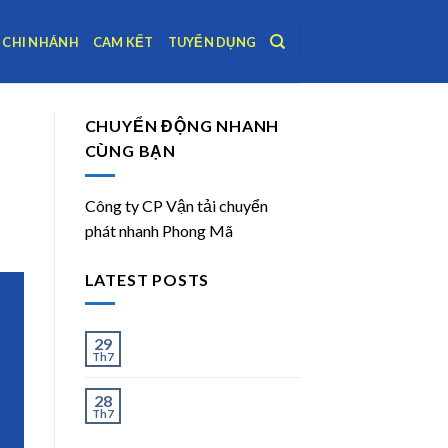
CHI NHÁNH
CAM KẾT
TUYỂN DỤNG
CHUYỂN ĐỘNG NHANH
CÙNG BẠN
Công ty CP Vận tải chuyển
phát nhanh Phong Mã
LATEST POSTS
Ít và Nhiều
29
Th7
Chành Xe Dĩ An Đi Hà
28
Th7
Nội Uy Tín, Giao Nhanh
2–3 Ngày