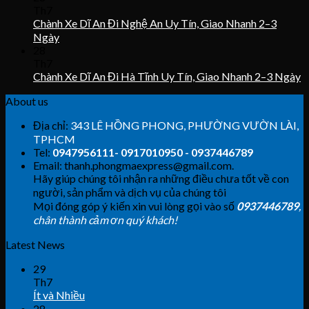
Th7
Chành Xe Dĩ An Đi Nghệ An Uy Tín, Giao Nhanh 2–3
Ngày
28
Th7
Chành Xe Dĩ An Đi Hà Tĩnh Uy Tín, Giao Nhanh 2–3 Ngày
About us
Địa chỉ:
343 LÊ HỒNG PHONG, PHƯỜNG VƯỜN LÀI,
TPHCM
Tel:
0947956111- 0917010950 - 0937446789
Email: thanh.phongmaexpress@gmail.com.
Hãy giúp chúng tôi nhận ra những điều chưa tốt về con
người, sản phẩm và dịch vụ của chúng tôi
Mọi đóng góp ý kiến xin vui lòng gọi vào số
0937446789
,
chân thành cảm ơn quý khách!
Latest News
29
Th7
Ít và Nhiều
28