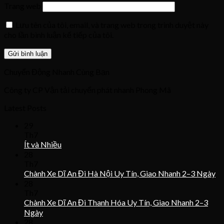
Trang web
Lưu tên của tôi, email, và trang web trong trình duyệt này
cho lần bình luận kế tiếp của tôi.
Chuyển Động Nhanh Cùng Bạn
Công ty CP Vận tải chuyển phát nhanh Phong Mã
Latest Posts
29
Th7
Ít và Nhiều
28
Th7
Chành Xe Dĩ An Đi Hà Nội Uy Tín, Giao Nhanh 2–3 Ngày
28
Th7
Chành Xe Dĩ An Đi Thanh Hóa Uy Tín, Giao Nhanh 2–3
Ngày
28