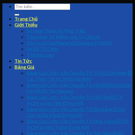
Trang Chủ
Giới Thiệu
Sự Hình Thành Và Phát Triển
Tầm Nhìn, Sứ Mệnh, Giá Trị Cốt Lõi
Văn Hoá Của Phong Mã Express FOMEX
Sơ Đồ Tổ Chức
Ý Nghĩa Logo
Tin Tức
Bảng Giá
Bảng Giá Cước Vận Chuyển Từ TP Hồ Chí Minh Đi
Các Tỉnh ( TP. HCM Đi Hà Nội)
Bảng Giá Cước Vận Chuyển Từ Hà Nội Đi Sài Gòn,
Hà Nội Đi Tây Nguyên
Bảng Giá Cước Vận Chuyển Từ Hà Tĩnh Đi TP
HCM và Hà Tĩnh Đi Hà Nội
Bảng Giá Cước Vận Chuyển Từ Đà Nẵng Đi Sài
Gòn và Đà Nẵng Đi Hà Nội
Bảng Giá Cước Vận Chuyển Từ Nha Trang Đi TP
HCM và Nha Trang Đi Hà Nội
Bảng Giá Cước Vận Chuyển Từ Tây Nguyên Đi