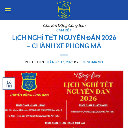
Skip
to
content
Chuyển Động Cùng Bạn
CAM KẾT
LỊCH NGHỈ TẾT NGUYÊN ĐÁN 2026
– CHÀNH XE PHONG MÃ
POSTED ON
THÁNG 1 16, 2026
BY
PHONGMA.VN
16
Th1