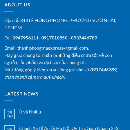
ABOUT US
Địa chỉ:
343 LÊ HỒNG PHONG, PHƯỜNG VƯỜN LÀI,
TPHCM
Tel:
0947956111- 0917010950 - 0937446789
Email: thanh.phongmaexpress@gmail.com.
Hãy giúp chúng tôi nhận ra những điều chưa tốt về con
người, sản phẩm và dịch vụ của chúng tôi
Mọi đóng góp ý kiến xin vui lòng gọi vào số
0937446789
,
chân thành cảm ơn quý khách!
LATEST NEWS
Ít và Nhiều
29
Th7
Chành Xe Dĩ An Đi Hà Nội Uy Tín, Giao Nhanh 2–3
28