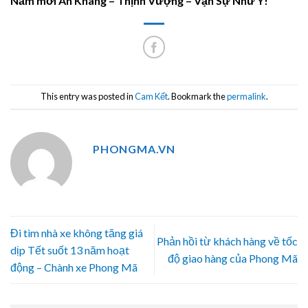
Năm mới An Khang – Thịnh Vượng – Vạn Sự Như Ý!
This entry was posted in
Cam Kết
. Bookmark the
permalink
.
PHONGMA.VN
Đi tìm nhà xe không tăng giá
Phản hồi từ khách hàng về tốc
dịp Tết suốt 13 năm hoạt
độ giao hàng của Phong Mã
động – Chành xe Phong Mã