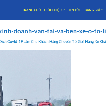
TRANG CHỦ
GIỚI THIỆU
TIN TỨC
BẢNG GIÁ
inh-doanh-van-tai-va-ben-xe-o-to-
Dịch Covid-19 Làm Cho Khách Hàng Chuyển Từ Gửi Hàng Xe Khá