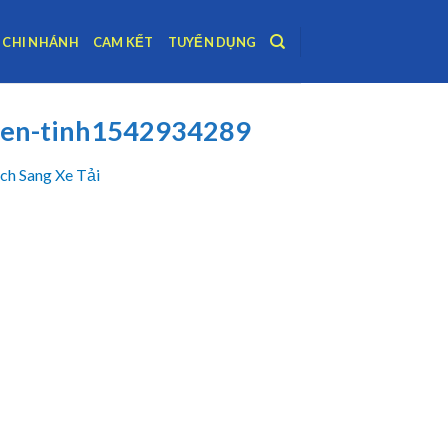
CHI NHÁNH
CAM KẾT
TUYỂN DỤNG
lien-tinh1542934289
ch Sang Xe Tải