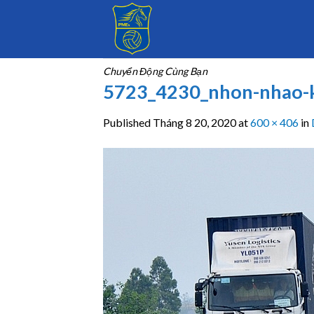
Skip
to
content
Chuyển Động Cùng Bạn
5723_4230_nhon-nhao-k
Published
Tháng 8 20, 2020
at
600 × 406
in