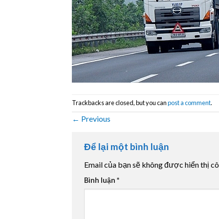
Trackbacks are closed, but you can
post a comment
.
←
Previous
Để lại một bình luận
Email của bạn sẽ không được hiển thị cô
Bình luận
*