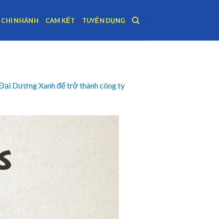
CHI NHÁNH
CAM KẾT
TUYỂN DỤNG
ại Dương Xanh để trở thành công ty