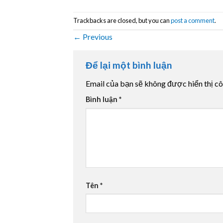
Trackbacks are closed, but you can
post a comment
.
←
Previous
Để lại một bình luận
Email của bạn sẽ không được hiển thị cô
Bình luận
*
Tên
*