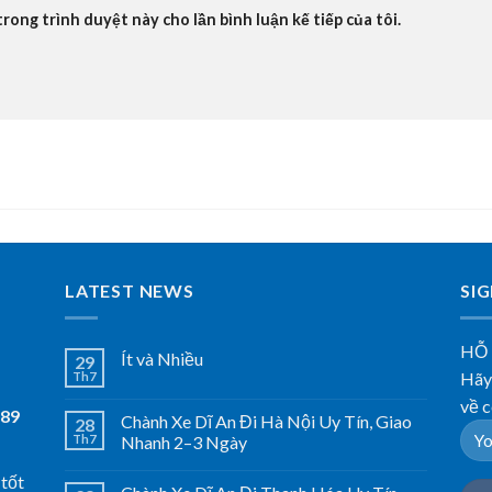
trong trình duyệt này cho lần bình luận kế tiếp của tôi.
LATEST NEWS
SI
HỖ
Ít và Nhiều
29
Hãy 
Th7
về c
789
Chành Xe Dĩ An Đi Hà Nội Uy Tín, Giao
28
Th7
Nhanh 2–3 Ngày
 tốt