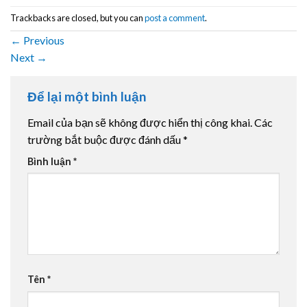
Trackbacks are closed, but you can
post a comment
.
←
Previous
Next
→
Để lại một bình luận
Email của bạn sẽ không được hiển thị công khai.
Các
trường bắt buộc được đánh dấu
*
Bình luận
*
Tên
*