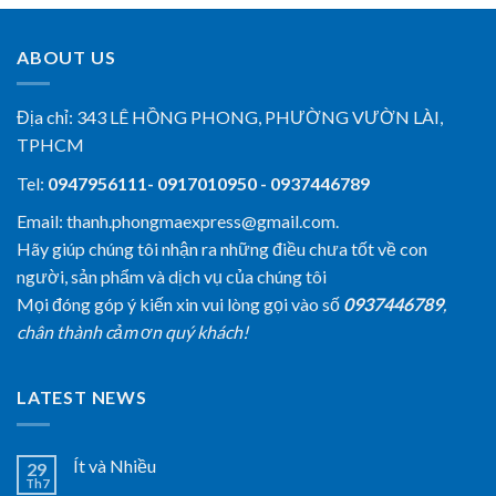
ABOUT US
Địa chỉ:
343 LÊ HỒNG PHONG, PHƯỜNG VƯỜN LÀI,
TPHCM
Tel:
0947956111- 0917010950 - 0937446789
Email: thanh.phongmaexpress@gmail.com.
Hãy giúp chúng tôi nhận ra những điều chưa tốt về con
người, sản phẩm và dịch vụ của chúng tôi
Mọi đóng góp ý kiến xin vui lòng gọi vào số
0937446789
,
chân thành cảm ơn quý khách!
LATEST NEWS
Ít và Nhiều
29
Th7