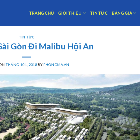
TRANG CHỦ
GIỚI THIỆU
TIN TỨC
BẢNG GIÁ
TIN TỨC
Sài Gòn Đi Malibu Hội An
 ON
THÁNG 10 1, 2018
BY
PHONGMA.VN