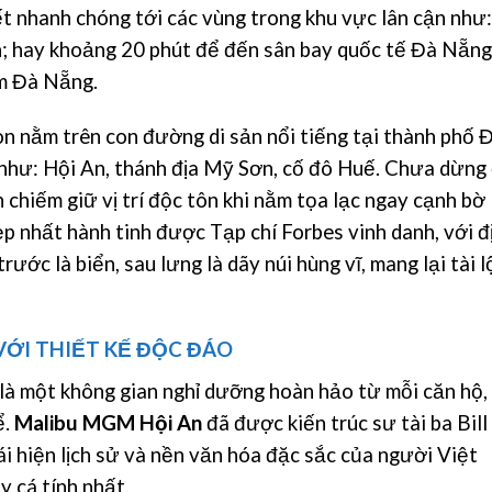
t nhanh chóng tới các vùng trong khu vực lân cận như:
An; hay khoảng 20 phút để đến sân bay quốc tế Đà Nẵng
âm Đà Nẵng.
n nằm trên con đường di sản nổi tiếng tại thành phố 
ư: Hội An, thánh địa Mỹ Sơn, cố đô Huế. Chưa dừng
chiếm giữ vị trí độc tôn khi nằm tọa lạc ngay cạnh bờ
ẹp nhất hành tinh được Tạp chí Forbes vinh danh, với đ
ước là biển, sau lưng là dãy núi hùng vĩ, mang lại tài l
VỚI THIẾT KẾ ĐỘC ĐÁO
à một không gian nghỉ dưỡng hoàn hảo từ mỗi căn hộ,
ể.
Malibu MGM Hội An
đã được kiến trúc sư tài ba Bill
ái hiện lịch sử và nền văn hóa đặc sắc của người Việt
y cá tính nhất.