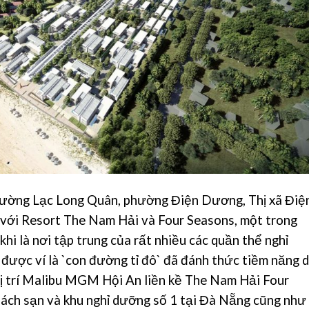
đường Lạc Long Quân, phường Điện Dương, Thị xã Điệ
với Resort The Nam Hải và Four Seasons, một trong
i là nơi tập trung của rất nhiều các quần thể nghỉ
được ví là `con đường tỉ đô` đã đánh thức tiềm năng 
. Vị trí Malibu MGM Hội An liền kề The Nam Hải Four
hách sạn và khu nghỉ dưỡng số 1 tại Đà Nẵng cũng như