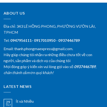
ABOUT US
Địa chỉ:
343 LÊ HỒNG PHONG, PHƯỜNG VƯỜN LÀI,
TPHCM
Tel:
0947956111- 0917010950 - 0937446789
Email: thanh.phongmaexpress@gmail.com.
Hãy giúp chúng tôi nhận ra những điều chưa tốt về con
người, sản phẩm và dịch vụ của chúng tôi
Mọi đóng góp ý kiến xin vui lòng gọi vào số
0937446789
,
chân thành cảm ơn quý khách!
LATEST NEWS
Ít và Nhiều
29
Th7