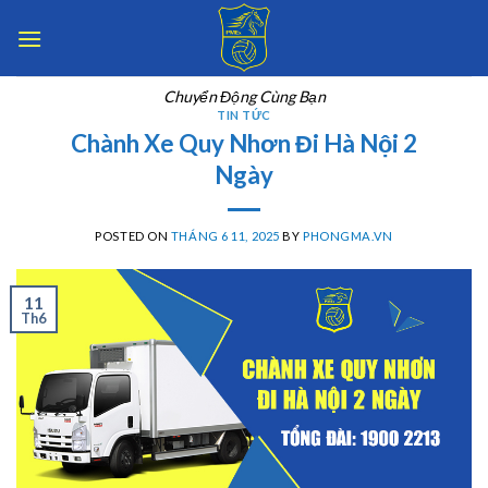
Skip
to
content
Chuyển Động Cùng Bạn
TIN TỨC
Chành Xe Quy Nhơn Đi Hà Nội 2
Ngày
POSTED ON
THÁNG 6 11, 2025
BY
PHONGMA.VN
11
Th6