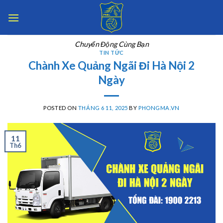
Skip
to
content
Chuyển Động Cùng Bạn
TIN TỨC
Chành Xe Quảng Ngãi Đi Hà Nội 2
Ngày
POSTED ON
THÁNG 6 11, 2025
BY
PHONGMA.VN
11
Th6