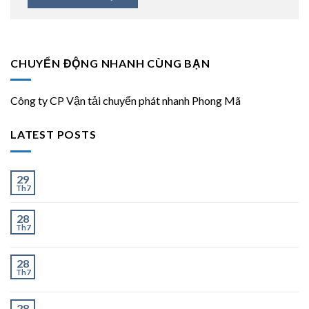
CHUYỂN ĐỘNG NHANH CÙNG BẠN
Công ty CP Vận tải chuyển phát nhanh Phong Mã
LATEST POSTS
Ít và Nhiều
29
Th7
Chành Xe Dĩ An Đi Hà Nội Uy Tín, Giao Nhanh 2–3
28
Th7
Ngày
Chành Xe Dĩ An Đi Thanh Hóa Uy Tín, Giao Nhanh 2–
28
Th7
3 Ngày
Chành Xe Dĩ An Đi Nghệ An Uy Tín, Giao Nhanh 2–3
28