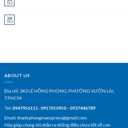
Th7
Ngày
Chành Xe Dĩ An Đi Hà Tĩnh Uy Tín, Giao Nhanh 2–3
28
Th7
Ngày
ABOUT US
Địa chỉ:
343 LÊ HỒNG PHONG, PHƯỜNG VƯỜN LÀI,
TPHCM
Tel:
0947956111- 0917010950 - 0937446789
Email: thanh.phongmaexpress@gmail.com.
Hãy giúp chúng tôi nhận ra những điều chưa tốt về con