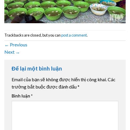
Trackbacks are closed, but you can
post a comment
.
←
Previous
Next
→
Để lại một bình luận
Email của bạn sẽ không được hiển thị công khai.
Các
trường bắt buộc được đánh dấu
*
Bình luận
*