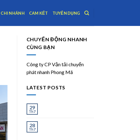
CHI NHÁNH
CAM KẾT
TUYỂN DỤNG
CHUYỂN ĐỘNG NHANH
CÙNG BẠN
Công ty CP Vận tải chuyển
phát nhanh Phong Mã
LATEST POSTS
Ít và Nhiều
29
Th7
Chành Xe Dĩ An Đi Hà
28
Th7
Nội Uy Tín, Giao Nhanh
2–3 Ngày