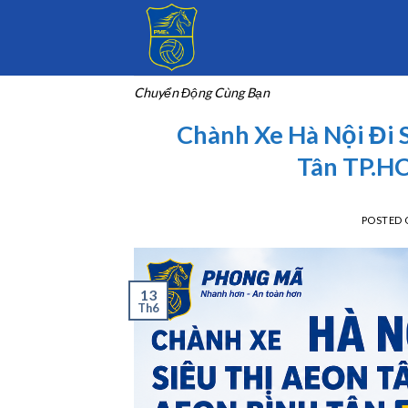
Skip
to
content
Chuyển Động Cùng Bạn
Chành Xe Hà Nội Đi 
Tân TP.H
POSTED
13
Th6