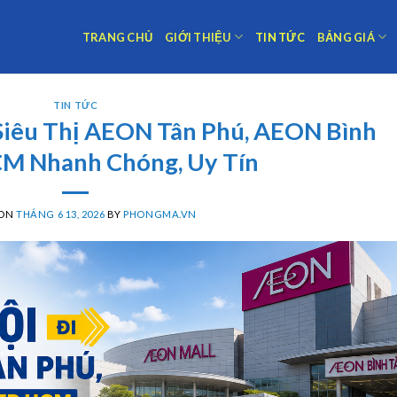
TRANG CHỦ
GIỚI THIỆU
TIN TỨC
BẢNG GIÁ
TIN TỨC
Siêu Thị AEON Tân Phú, AEON Bình
CM Nhanh Chóng, Uy Tín
 ON
THÁNG 6 13, 2026
BY
PHONGMA.VN