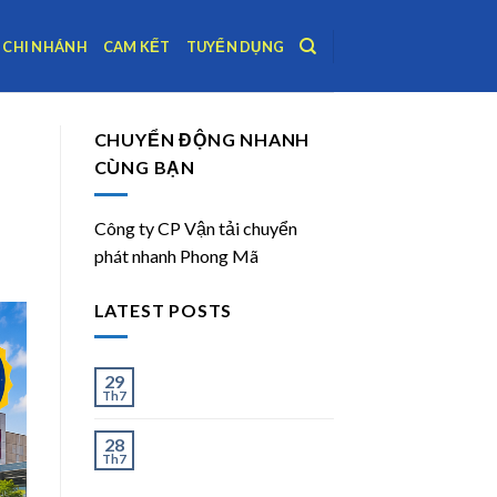
CHI NHÁNH
CAM KẾT
TUYỂN DỤNG
CHUYỂN ĐỘNG NHANH
CÙNG BẠN
Công ty CP Vận tải chuyển
phát nhanh Phong Mã
LATEST POSTS
Ít và Nhiều
29
Th7
Chành Xe Dĩ An Đi Hà
28
Th7
Nội Uy Tín, Giao Nhanh
2–3 Ngày