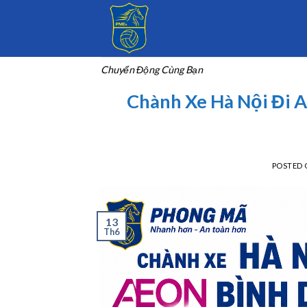
Skip
to
content
Chuyển Động Cùng Bạn
Chành Xe Hà Nội Đi
POSTED
13
Th6