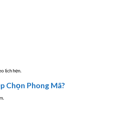
 lịch hẹn.
ệp Chọn Phong Mã?
m.