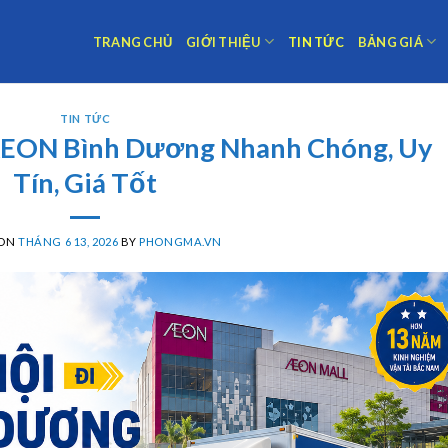
TRANG CHỦ
GIỚI THIỆU
TIN TỨC
BẢNG GIÁ
TIN TỨC
 AEON Bình Dương Nhanh Chóng, Uy
Tín, Giá Tốt
 ON
THÁNG 6 13, 2026
BY
PHONGMA.VN