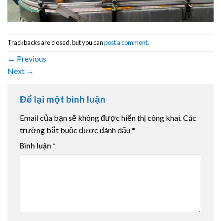
Trackbacks are closed, but you can
post a comment
.
←
Previous
Next
→
Để lại một bình luận
Email của bạn sẽ không được hiển thị công khai.
Các
trường bắt buộc được đánh dấu
*
Bình luận
*