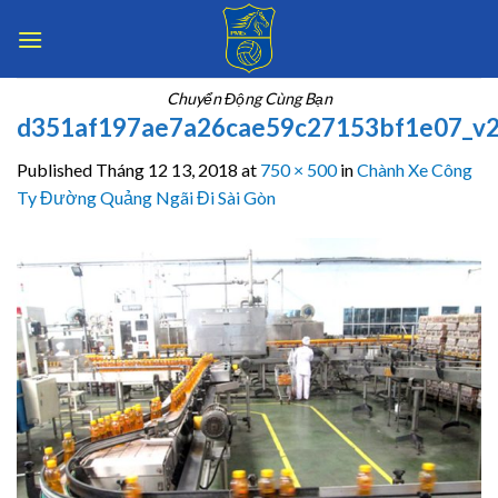
Skip
to
content
Chuyển Động Cùng Bạn
d351af197ae7a26cae59c27153bf1e07_v
Published
Tháng 12 13, 2018
at
750 × 500
in
Chành Xe Công
Ty Đường Quảng Ngãi Đi Sài Gòn