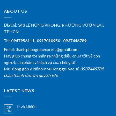
ABOUT US
Địa chỉ:
343 LÊ HỒNG PHONG, PHƯỜNG VƯỜN LÀI,
TPHCM
Tel:
0947956111- 0917010950 - 0937446789
Email: thanh.phongmaexpress@gmail.com.
Hãy giúp chúng tôi nhận ra những điều chưa tốt về con
người, sản phẩm và dịch vụ của chúng tôi
Mọi đóng góp ý kiến xin vui lòng gọi vào số
0937446789
,
chân thành cảm ơn quý khách!
LATEST NEWS
Ít và Nhiều
29
Th7