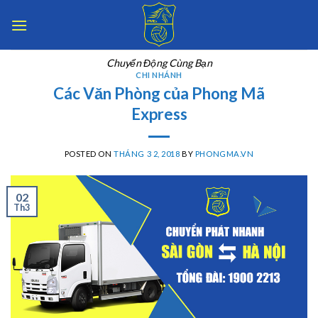
Skip
to
content
Chuyển Động Cùng Bạn
CHI NHÁNH
Các Văn Phòng của Phong Mã
Express
POSTED ON
THÁNG 3 2, 2018
BY
PHONGMA.VN
02
Th3