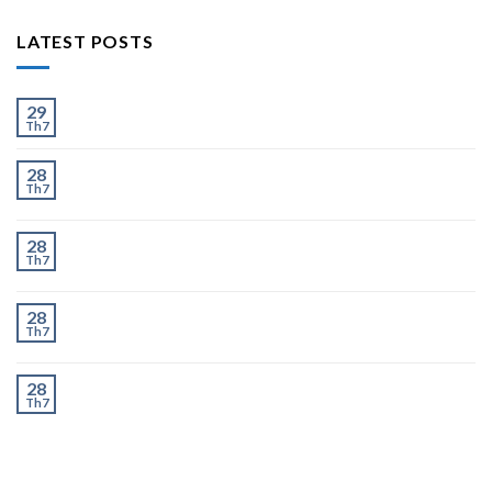
LATEST POSTS
Ít và Nhiều
29
Th7
Chành Xe Dĩ An Đi Hà Nội Uy Tín, Giao Nhanh 2–3
28
Th7
Ngày
Chành Xe Dĩ An Đi Thanh Hóa Uy Tín, Giao Nhanh 2–
28
Th7
3 Ngày
Chành Xe Dĩ An Đi Nghệ An Uy Tín, Giao Nhanh 2–3
28
Th7
Ngày
Chành Xe Dĩ An Đi Hà Tĩnh Uy Tín, Giao Nhanh 2–3
28
Th7
Ngày