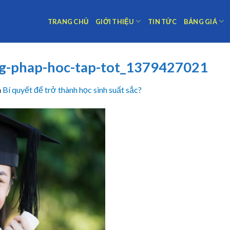
TRANG CHỦ
GIỚI THIỆU
TIN TỨC
BẢNG GIÁ
ng-phap-hoc-tap-tot_1379427021
n
Bí quyết để trở thành học sinh suất sắc?