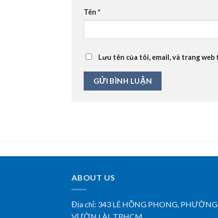
Tên
*
Lưu tên của tôi, email, và trang web 
ABOUT US
Địa chỉ:
343 LÊ HỒNG PHONG, PHƯỜNG
VƯỜN LÀI, TPHCM