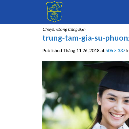
Skip
to
content
Chuyển Động Cùng Bạn
trung-tam-gia-su-phuo
Published
Tháng 11 26, 2018
at
506 × 337
i