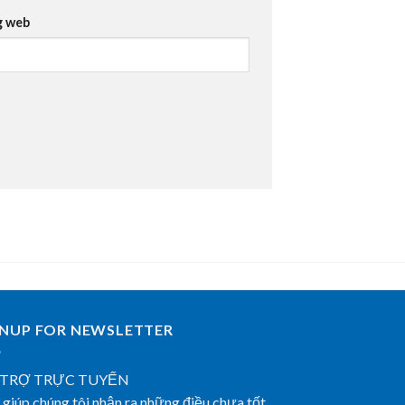
g web
GNUP FOR NEWSLETTER
 TRỢ TRỰC TUYẾN
giúp chúng tôi nhận ra những điều chưa tốt