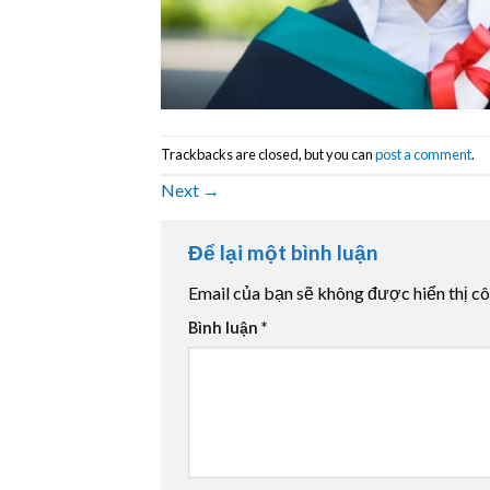
Trackbacks are closed, but you can
post a comment
.
Next
→
Để lại một bình luận
Email của bạn sẽ không được hiển thị cô
Bình luận
*