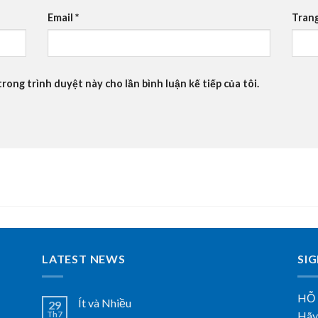
Email
*
Tran
trong trình duyệt này cho lần bình luận kế tiếp của tôi.
LATEST NEWS
SI
HỖ
Ít và Nhiều
29
Hãy 
Th7