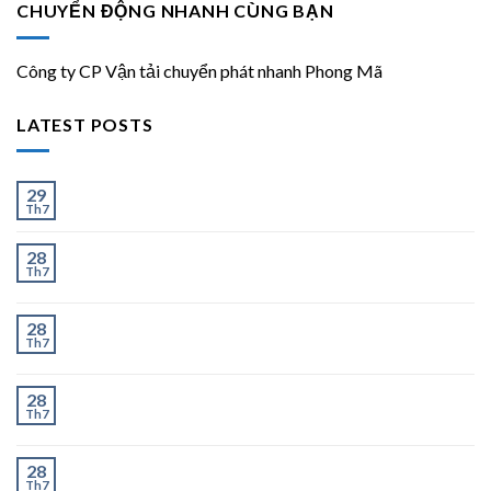
CHUYỂN ĐỘNG NHANH CÙNG BẠN
Công ty CP Vận tải chuyển phát nhanh Phong Mã
LATEST POSTS
Ít và Nhiều
29
Th7
Chành Xe Dĩ An Đi Hà Nội Uy Tín, Giao Nhanh 2–3
28
Th7
Ngày
Chành Xe Dĩ An Đi Thanh Hóa Uy Tín, Giao Nhanh 2–
28
Th7
3 Ngày
Chành Xe Dĩ An Đi Nghệ An Uy Tín, Giao Nhanh 2–3
28
Th7
Ngày
Chành Xe Dĩ An Đi Hà Tĩnh Uy Tín, Giao Nhanh 2–3
28
Th7
Ngày