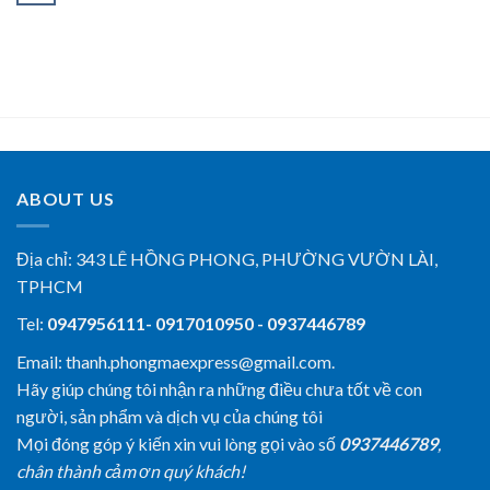
ABOUT US
Địa chỉ:
343 LÊ HỒNG PHONG, PHƯỜNG VƯỜN LÀI,
TPHCM
Tel:
0947956111- 0917010950 - 0937446789
Email: thanh.phongmaexpress@gmail.com.
Hãy giúp chúng tôi nhận ra những điều chưa tốt về con
người, sản phẩm và dịch vụ của chúng tôi
Mọi đóng góp ý kiến xin vui lòng gọi vào số
0937446789
,
chân thành cảm ơn quý khách!