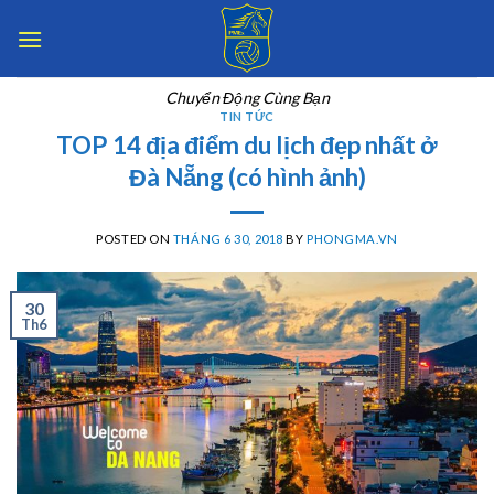
Skip
to
content
Chuyển Động Cùng Bạn
TIN TỨC
TOP 14 địa điểm du lịch đẹp nhất ở
Đà Nẵng (có hình ảnh)
POSTED ON
THÁNG 6 30, 2018
BY
PHONGMA.VN
30
Th6