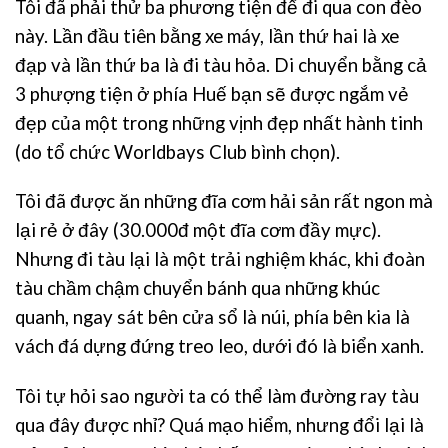
Tôi đã phải thử ba phương tiện để đi qua con đèo
này. Lần đầu tiên bằng xe máy, lần thứ hai là xe
đạp và lần thứ ba là đi tàu hỏa. Di chuyển bằng cả
3 phượng tiện ở phía Huế bạn sẽ được ngắm vẻ
đẹp của một trong những vịnh đẹp nhất hành tinh
(do tổ chức Worldbays Club bình chọn).
Tôi đã được ăn những đĩa cơm hải sản rất ngon mà
lại rẻ ở đây (30.000đ một đĩa cơm đầy mực).
Nhưng đi tàu lại là một trải nghiệm khác, khi đoàn
tàu chầm chậm chuyển bánh qua những khúc
quanh, ngay sát bên cửa sổ là núi, phía bên kia là
vách đá dựng đứng treo leo, dưới đó là biển xanh.
Tôi tự hỏi sao người ta có thể làm đường ray tàu
qua đây được nhỉ? Quá mạo hiểm, nhưng đổi lại là