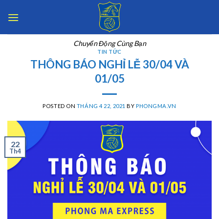
Skip
to
content
Chuyển Động Cùng Bạn
TIN TỨC
THÔNG BÁO NGHỈ LỄ 30/04 VÀ
01/05
POSTED ON
THÁNG 4 22, 2021
BY
PHONGMA.VN
22
Th4