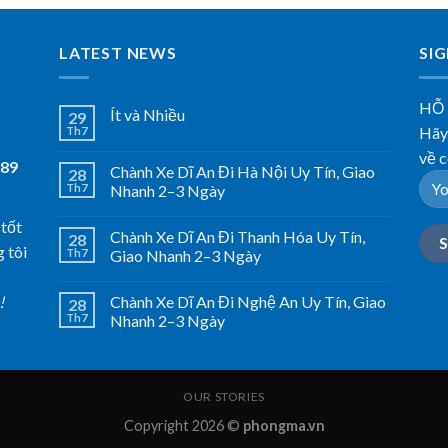
LATEST NEWS
SI
HỖ
Ít và Nhiều
29
Hãy 
Th7
về c
789
Chành Xe Dĩ An Đi Hà Nội Uy Tín, Giao
28
Th7
Nhanh 2–3 Ngày
 tốt
Chành Xe Dĩ An Đi Thanh Hóa Uy Tín,
28
 tôi
Th7
Giao Nhanh 2–3 Ngày
Chành Xe Dĩ An Đi Nghệ An Uy Tín, Giao
!
28
Th7
Nhanh 2–3 Ngày
OUR STORIES
Copyright 2026 ©
phongma.vn