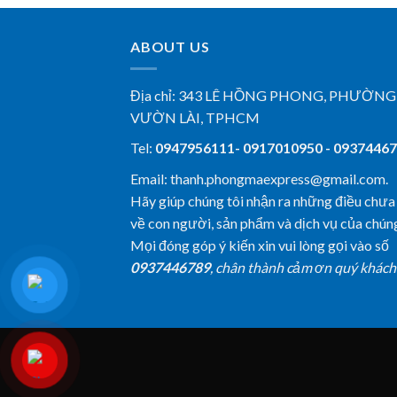
ABOUT US
Địa chỉ:
343 LÊ HỒNG PHONG, PHƯỜNG
VƯỜN LÀI, TPHCM
Tel:
0947956111- 0917010950 - 0937446
Email: thanh.phongmaexpress@gmail.com.
Hãy giúp chúng tôi nhận ra những điều chưa
về con người, sản phẩm và dịch vụ của chúng
Mọi đóng góp ý kiến xin vui lòng gọi vào số
0937446789
, chân thành cảm ơn quý khách