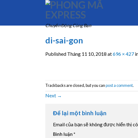
Skip
to
content
Chuyển Động Cùng Bạn
di-sai-gon
Published
Tháng 11 10, 2018
at
696 × 427
i
Trackbacks are closed, but you can
post a comment
.
Next
→
Để lại một bình luận
Email của bạn sẽ không được hiển thị cô
Bình luận
*