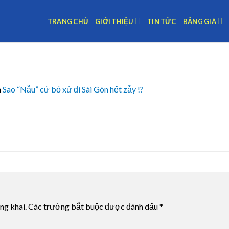
TRANG CHỦ
GIỚI THIỆU
TIN TỨC
BẢNG GIÁ
n
Sao “Nẫu” cứ bỏ xứ đi Sài Gòn hết zẫy !?
ng khai.
Các trường bắt buộc được đánh dấu
*