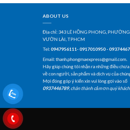
ABOUT US
Địa chỉ:
343 LÊ HỒNG PHONG, PHƯỜNG
VƯỜN LÀI, TPHCM
Tel:
0947956111- 0917010950 - 0937446
Email: thanh.phongmaexpress@gmail.com.
Hãy giúp chúng tôi nhận ra những điều chưa
về con người, sản phẩm và dịch vụ của chúng
Mọi đóng góp ý kiến xin vui lòng gọi vào số
0937446789
, chân thành cảm ơn quý khách