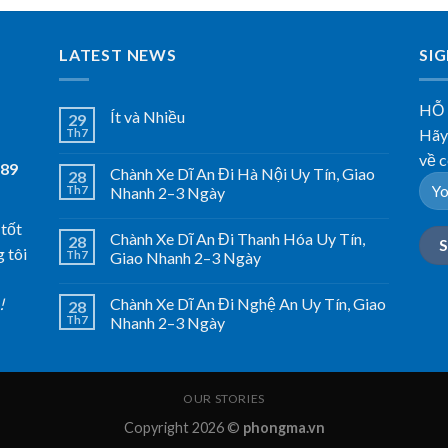
LATEST NEWS
SI
HỖ
Ít và Nhiều
29
Hãy 
Th7
về c
789
Chành Xe Dĩ An Đi Hà Nội Uy Tín, Giao
28
Th7
Nhanh 2–3 Ngày
 tốt
Chành Xe Dĩ An Đi Thanh Hóa Uy Tín,
28
 tôi
Th7
Giao Nhanh 2–3 Ngày
Chành Xe Dĩ An Đi Nghệ An Uy Tín, Giao
!
28
Th7
Nhanh 2–3 Ngày
OUR STORIES
Copyright 2026 ©
phongma.vn