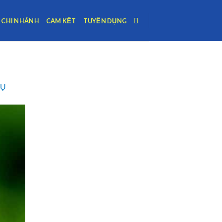
CHI NHÁNH
CAM KẾT
TUYỂN DỤNG
HỤ