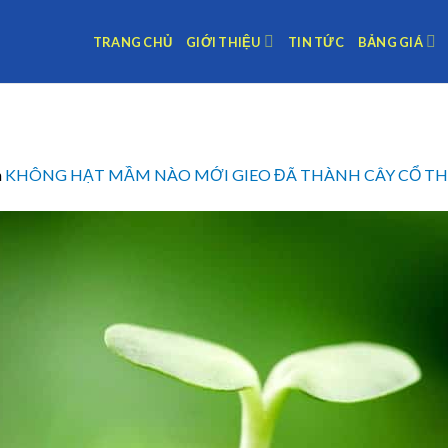
TRANG CHỦ
GIỚI THIỆU
TIN TỨC
BẢNG GIÁ
n
KHÔNG HẠT MẦM NÀO MỚI GIEO ĐÃ THÀNH CÂY CỔ T