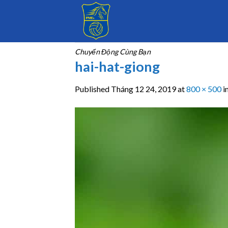
Skip
to
content
Chuyển Động Cùng Bạn
hai-hat-giong
Published
Tháng 12 24, 2019
at
800 × 500
i