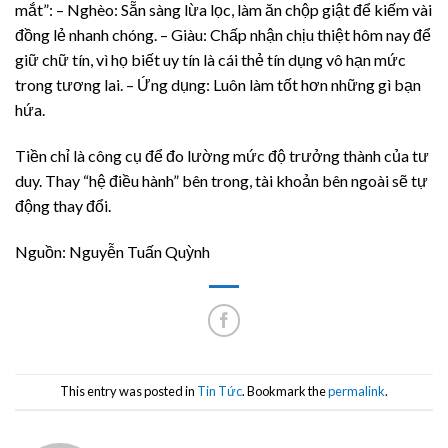
mắt”: – Nghèo: Sẵn sàng lừa lọc, làm ăn chộp giật để kiếm vài
đồng lẻ nhanh chóng. – Giàu: Chấp nhận chịu thiệt hôm nay để
giữ chữ tín, vì họ biết uy tín là cái thẻ tín dụng vô hạn mức
trong tương lai. – Ứng dụng: Luôn làm tốt hơn những gì bạn
hứa.
Tiền chỉ là công cụ để đo lường mức độ trưởng thành của tư
duy. Thay “hệ điều hành” bên trong, tài khoản bên ngoài sẽ tự
động thay đổi.
Nguồn: Nguyễn Tuấn Quỳnh
This entry was posted in
Tin Tức
. Bookmark the
permalink
.