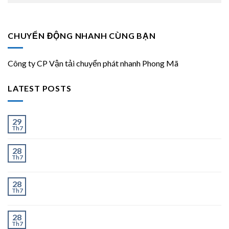
CHUYỂN ĐỘNG NHANH CÙNG BẠN
Công ty CP Vận tải chuyển phát nhanh Phong Mã
LATEST POSTS
Ít và Nhiều
29
Th7
Chành Xe Dĩ An Đi Hà Nội Uy Tín, Giao Nhanh 2–3
28
Th7
Ngày
Chành Xe Dĩ An Đi Thanh Hóa Uy Tín, Giao Nhanh 2–
28
Th7
3 Ngày
Chành Xe Dĩ An Đi Nghệ An Uy Tín, Giao Nhanh 2–3
28
Th7
Ngày