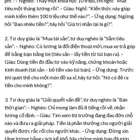
phí”: – Nghèo: Thấy một khóa học 10 triệu, chỉ nghĩ: “Mất
tiêu một tháng lương rồi”. – Giàu: Nghĩ: “Kiến thức này giúp
mình kiếm thêm 100 triệu như thế nào?”. – Ứng dụng: Ngừng
hỏi “Bao nhiêu tiền?”, hãy hỏi “Giá trị nhận lại là gì?”.
2. Tư duy giàu là “Mua tài sản”, tư duy nghèo là “Sắm tiêu
sản”: – Nghèo: Có lương là đổi điện thoại mới, mua xe trả góp
để bằng bạn bằng bè (tiêu sản – lấy tiền từ túi bạn ra). –
Giàu: Dùng tiền đó đầu tư vào kỹ năng, chứng khoán hoặc
kinh doanh (tài sản – bỏ tiền vào túi bạn). – Ứng dụng: Trước
khi quẹt thẻ cho một món đồ xa xỉ, hãy tự hỏi: “Nó có đẻ ra
tiền cho mình không?”.
3. Tư duy giàu là “Giải quyết vấn đề”, tư duy nghèo là “Bán
thời gian”: – Nghèo: Chỉ mong làm đủ 8 tiếng rồi về, nhận
lương cố định. – Giàu: Tìm xem thị trường đang đau đớn chỗ
nào và đưa ra giải pháp. Tiền là phần thưởng cho người giải
quyết được rắc rối cho người khác. – Ứng dụng: Đừng xin
tăng lương bằng cách kể khổ, hãy chứng minh bạn đã giúp