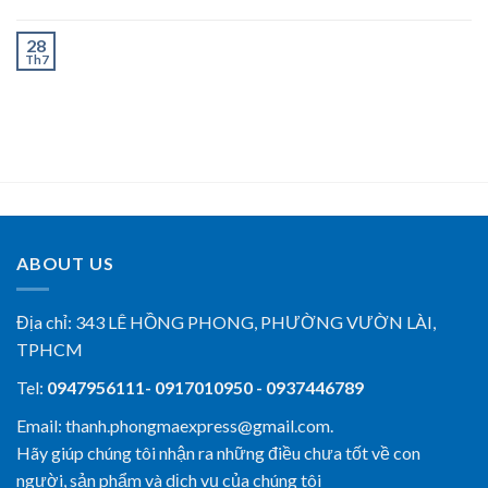
Chành Xe Dĩ An Đi Hà Tĩnh Uy Tín, Giao Nhanh 2–3
28
Th7
Ngày
ABOUT US
Địa chỉ:
343 LÊ HỒNG PHONG, PHƯỜNG VƯỜN LÀI,
TPHCM
Tel:
0947956111- 0917010950 - 0937446789
Email: thanh.phongmaexpress@gmail.com.
Hãy giúp chúng tôi nhận ra những điều chưa tốt về con
người, sản phẩm và dịch vụ của chúng tôi