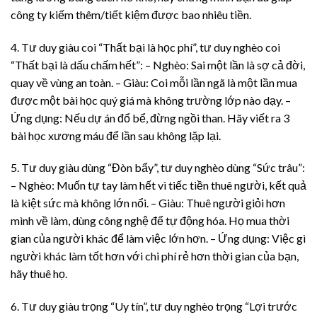
công ty kiếm thêm/tiết kiệm được bao nhiêu tiền.
4. Tư duy giàu coi “Thất bại là học phí”, tư duy nghèo coi
“Thất bại là dấu chấm hết”: – Nghèo: Sai một lần là sợ cả đời,
quay về vùng an toàn. – Giàu: Coi mỗi lần ngã là một lần mua
được một bài học quý giá mà không trường lớp nào dạy. –
Ứng dụng: Nếu dự án đổ bể, đừng ngồi than. Hãy viết ra 3
bài học xương máu để lần sau không lặp lại.
5. Tư duy giàu dùng “Đòn bẩy”, tư duy nghèo dùng “Sức trâu”:
– Nghèo: Muốn tự tay làm hết vì tiếc tiền thuê người, kết quả
là kiệt sức mà không lớn nổi. – Giàu: Thuê người giỏi hơn
mình về làm, dùng công nghệ để tự động hóa. Họ mua thời
gian của người khác để làm việc lớn hơn. – Ứng dụng: Việc gì
người khác làm tốt hơn với chi phí rẻ hơn thời gian của bạn,
hãy thuê họ.
6. Tư duy giàu trọng “Uy tín”, tư duy nghèo trọng “Lợi trước