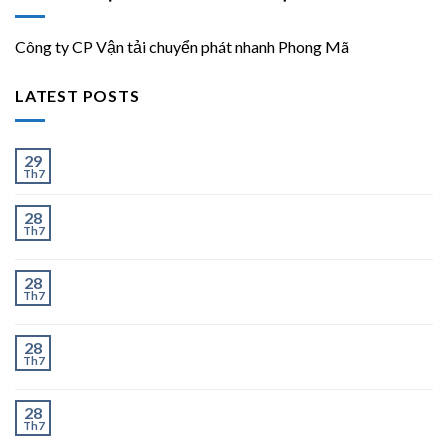
Công ty CP Vận tải chuyển phát nhanh Phong Mã
LATEST POSTS
Ít và Nhiều
29
Th7
Chành Xe Dĩ An Đi Hà Nội Uy Tín, Giao Nhanh 2–3
28
Th7
Ngày
Chành Xe Dĩ An Đi Thanh Hóa Uy Tín, Giao Nhanh 2–
28
Th7
3 Ngày
Chành Xe Dĩ An Đi Nghệ An Uy Tín, Giao Nhanh 2–3
28
Th7
Ngày
Chành Xe Dĩ An Đi Hà Tĩnh Uy Tín, Giao Nhanh 2–3
28
Th7
Ngày