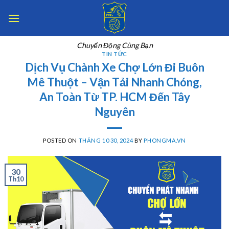
Skip
to
content
Chuyển Động Cùng Bạn
TIN TỨC
Dịch Vụ Chành Xe Chợ Lớn Đi Buôn
Mê Thuột – Vận Tải Nhanh Chóng,
An Toàn Từ TP. HCM Đến Tây
Nguyên
POSTED ON
THÁNG 10 30, 2024
BY
PHONGMA.VN
30
Th10