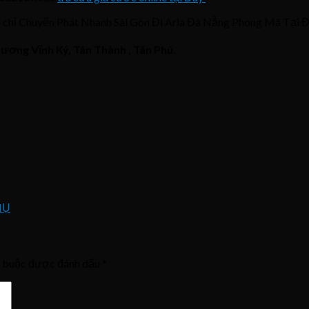
ịa chỉ Chuyển Phát Nhanh Sài Gòn Đi Aria Đà Nẵng Phong Mã Tại
ương Vĩnh Ký, Tân Thành , Tân Phú.
HỤ
t buộc được đánh dấu
*