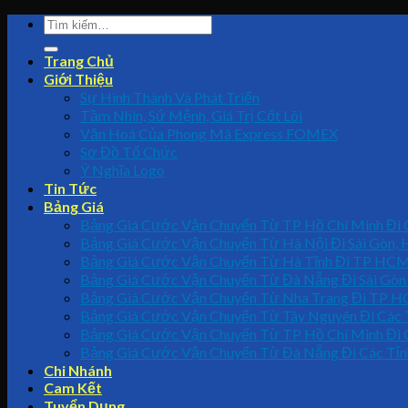
Trang Chủ
Giới Thiệu
Sự Hình Thành Và Phát Triển
Tầm Nhìn, Sứ Mệnh, Giá Trị Cốt Lõi
Văn Hoá Của Phong Mã Express FOMEX
Sơ Đồ Tổ Chức
Ý Nghĩa Logo
Tin Tức
Bảng Giá
Bảng Giá Cước Vận Chuyển Từ TP Hồ Chí Minh Đi C
Bảng Giá Cước Vận Chuyển Từ Hà Nội Đi Sài Gòn, 
Bảng Giá Cước Vận Chuyển Từ Hà Tĩnh Đi TP HCM 
Bảng Giá Cước Vận Chuyển Từ Đà Nẵng Đi Sài Gòn
Bảng Giá Cước Vận Chuyển Từ Nha Trang Đi TP H
Bảng Giá Cước Vận Chuyển Từ Tây Nguyên Đi Các 
Bảng Giá Cước Vận Chuyển Từ TP Hồ Chí Minh Đi 
Bảng Giá Cước Vận Chuyển Từ Đà Nẵng Đi Các Tỉn
Chi Nhánh
Cam Kết
Tuyển Dụng