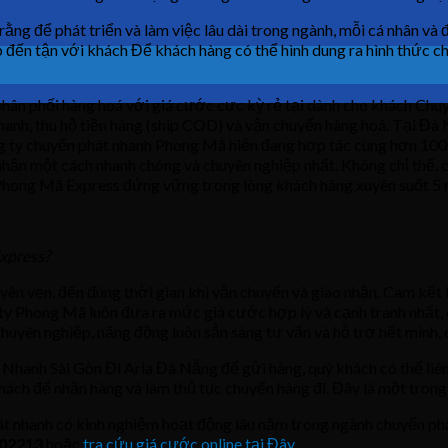
rằng để phát triển và làm việc lâu dài trong ngành, mỗi cá nhân và
ệp đến tận với khách Để khách hàng có thể hình dung ra hình thức
ân phối hàng hoá với giá cước cực kỳ rẻ tại dành cho khách Chuy
anh, thu hộ tiền hàng (ship COD) và vận chuyển hàng hoá. Tại Đà 
ông ty chuyển phát nhanh Phong Mã hiện đang hợp tác cùng hơn 100 
nhận một cách nhanh chóng và chuyên nghiệp nhất. Không chỉ thế, 
 Phong Mã Express đứng vững trong lòng khách hàng xuyên suốt 5 
xpress?
ên vẹn, đến đúng thời gian khi vận chuyển và giao nhận. Cam kết 
y Phong Mã luôn đưa ra mức giá cước hợp lý và cạnh tranh nhất, q
chuyên nghiệp, năng động luôn sẳn sàng tư vấn và hỗ trợ hết mình, 
 Nhanh Sài Gòn Đi Aria Đà Nẵng để gửi hàng, quý khách có thể liê
khách để nhận hàng và làm thủ tục chuyển hàng đi. Đây là một tron
t nhanh có kinh nghiệm hoạt động lâu năm trong ngành chuyển ph
02213
hoặc
tra cứu giá cước online tại Đây