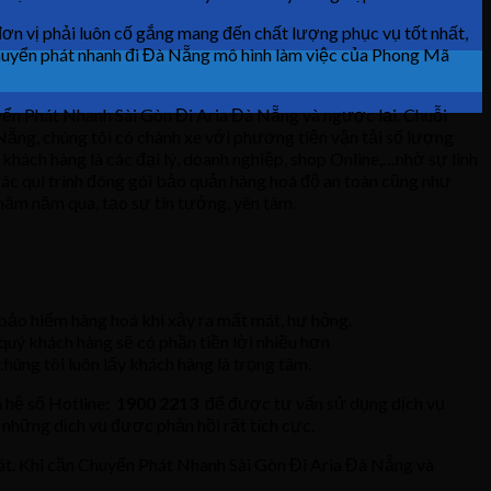
 đơn vị phải luôn cố gắng mang đến chất lượng phục vụ tốt nhất,
 chuyển phát nhanh đi Đà Nẵng mô hình làm việc của Phong Mã
ển Phát Nhanh Sài Gòn Đi Aria Đà Nẵng và ngược lại. Chuỗi
Nẵng, chúng tôi có chành xe với phương tiện vận tải số lượng
khách hàng là các đại lý, doanh nghiệp, shop Online,…nhờ sự linh
các qui trình đóng gói bảo quản hàng hoá độ an toàn cũng như
năm năm qua, tạo sự tin tưởng, yên tâm.
bảo hiểm hàng hoá khi xảy ra mất mát, hư hỏng.
uý khách hàng sẽ có phần tiền lời nhiều hơn
chúng tôi luôn lấy khách hàng là trọng tâm.
n hệ số Hotline:
1900 2213
để được tư vấn sử dụng dịch vụ
g những dịch vụ được phản hồi rất tích cực.
át. Khi cần Chuyển Phát Nhanh Sài Gòn Đi Aria Đà Nẵng và