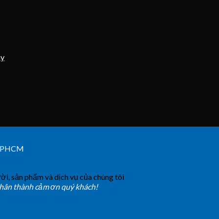
ày
 TPHCM
ời, sản phẩm và dịch vụ của chúng tôi
chân thành cảm ơn quý khách!