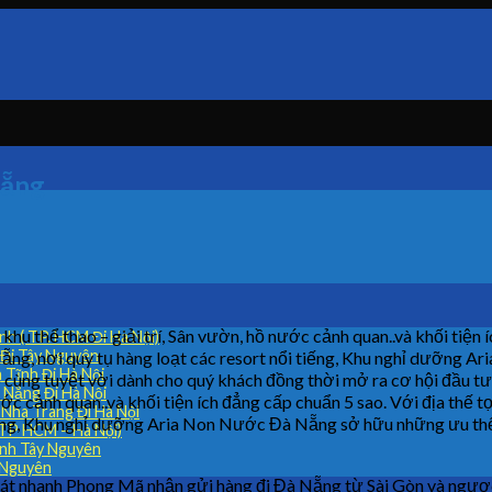
Nẵng
thể thao – giải trí, Sân vườn, hồ nước cảnh quan..và khối tiện íc
h ( TP. HCM Đi Hà Nội)
 Đi Tây Nguyên
, nơi quy tụ hàng loạt các resort nổi tiếng, Khu nghỉ dưỡng Ar
Tĩnh Đi Hà Nội
 cùng tuyệt vời dành cho quý khách đồng thời mở ra cơ hội đầu tư
 Nẵng Đi Hà Nội
nước cảnh quan..và khối tiện ích đẳng cấp chuẩn 5 sao. Với địa th
Nha Trang Đi Hà Nội
tiếng, Khu nghỉ dưỡng Aria Non Nước Đà Nẵng sở hữu những ưu thế
(TP HCM – Hà Nội)
ỉnh Tây Nguyên
 Nguyên
át nhanh Phong Mã nhận gửi hàng đi Đà Nẵng từ Sài Gòn và ngược l