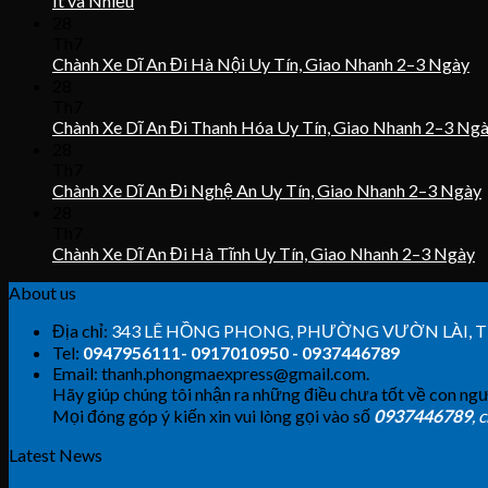
Ít và Nhiều
28
Th7
Chành Xe Dĩ An Đi Hà Nội Uy Tín, Giao Nhanh 2–3 Ngày
28
Th7
Chành Xe Dĩ An Đi Thanh Hóa Uy Tín, Giao Nhanh 2–3 Ng
28
Th7
Chành Xe Dĩ An Đi Nghệ An Uy Tín, Giao Nhanh 2–3 Ngày
28
Th7
Chành Xe Dĩ An Đi Hà Tĩnh Uy Tín, Giao Nhanh 2–3 Ngày
About us
Địa chỉ:
343 LÊ HỒNG PHONG, PHƯỜNG VƯỜN LÀI,
Tel:
0947956111- 0917010950 - 0937446789
Email: thanh.phongmaexpress@gmail.com.
Hãy giúp chúng tôi nhận ra những điều chưa tốt về con ngư
Mọi đóng góp ý kiến xin vui lòng gọi vào số
0937446789
, 
Latest News