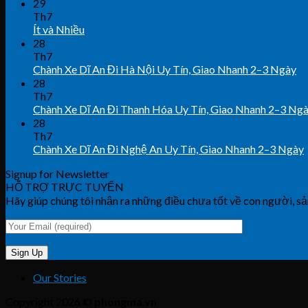
29
Th7
Ít và Nhiều
28
Th7
Chành Xe Dĩ An Đi Hà Nội Uy Tín, Giao Nhanh 2–3 Ngày
28
Th7
Chành Xe Dĩ An Đi Thanh Hóa Uy Tín, Giao Nhanh 2–3 Ng
28
Th7
Chành Xe Dĩ An Đi Nghệ An Uy Tín, Giao Nhanh 2–3 Ngày
Signup for Newsletter
HỖ TRỢ TRỰC TUYẾN
Hãy giúp chúng tôi nhận ra những điều chưa tốt về con người, sả
Our Stories
Copyright 2026 ©
phongma.vn