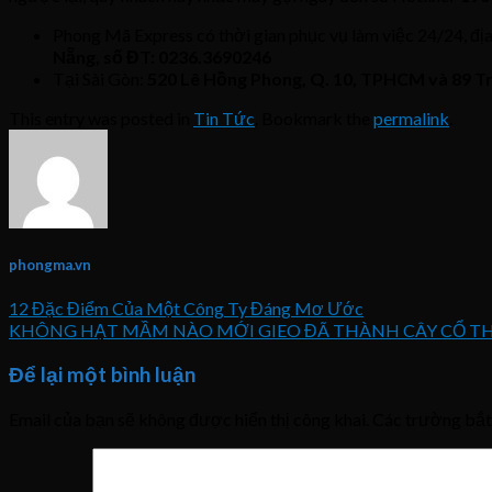
Phong Mã Express có thời gian phục vụ làm việc 24/24, đ
Nẵng
, số ĐT: 0236.3690246
Tại Sài Gòn:
520 Lê Hồng Phong, Q. 10, TPHCM và 89 Tr
This entry was posted in
Tin Tức
. Bookmark the
permalink
.
phongma.vn
12 Đặc Điểm Của Một Công Ty Đáng Mơ Ước
KHÔNG HẠT MẦM NÀO MỚI GIEO ĐÃ THÀNH CÂY CỔ T
Để lại một bình luận
Email của bạn sẽ không được hiển thị công khai.
Các trường bắ