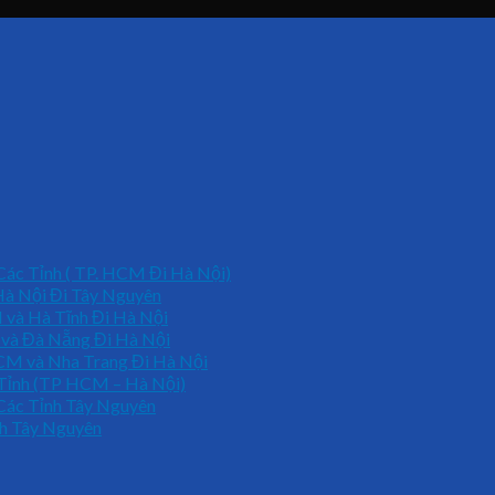
ác Tỉnh ( TP. HCM Đi Hà Nội)
Hà Nội Đi Tây Nguyên
và Hà Tĩnh Đi Hà Nội
 và Đà Nẵng Đi Hà Nội
CM và Nha Trang Đi Hà Nội
Tỉnh (TP HCM – Hà Nội)
Các Tỉnh Tây Nguyên
h Tây Nguyên