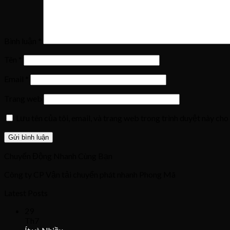
Bình luận
*
Tên
*
Email
*
Trang web
Lưu tên của tôi, email, và trang web trong trình duyệt này cho 
Chuyển Động Nhanh Cùng Bạn
Công ty CP Vận tải chuyển phát nhanh Phong Mã
Latest Posts
29
Th7