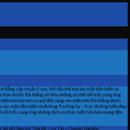
h đẳng cấp chuẩn 5 sao. Với địa thế tọa lạc mặt tiền biển và
ia Non Nước Đà Nẵng sở hữu những ưu thế nổi trội, cung ứng
 hiếm hoi tại nơi có quỹ đất vàng ven biển như Đà Nẵng.được
ế tọa lạc mặt tiền biển và đường Trường Sa – Trục đường biển đẹp
 nổi trội, cung ứng những dịch vụ khác biệt hứa hẹn mang đến
ại với tiêu chí “Giá Rẻ – Uy Tín – Chuyên Nghiệp”