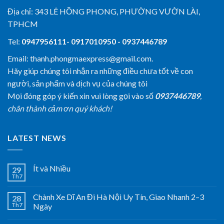
Địa chỉ:
343 LÊ HỒNG PHONG, PHƯỜNG VƯỜN LÀI,
TPHCM
Tel:
0947956111- 0917010950 - 0937446789
Email: thanh.phongmaexpress@gmail.com.
Hãy giúp chúng tôi nhận ra những điều chưa tốt về con
người, sản phẩm và dịch vụ của chúng tôi
Mọi đóng góp ý kiến xin vui lòng gọi vào số
0937446789
,
chân thành cảm ơn quý khách!
LATEST NEWS
Ít và Nhiều
29
Th7
Chành Xe Dĩ An Đi Hà Nội Uy Tín, Giao Nhanh 2–3
28
Th7
Ngày