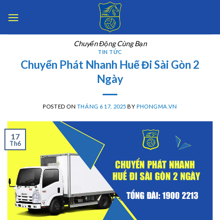
Skip
to
content
Chuyển Động Cùng Bạn
TIN TỨC
Chuyển Phát Nhanh Huế Đi Sài Gòn 2
Ngày
POSTED ON
THÁNG 6 17, 2025
BY
PHONGMA.VN
17
Th6