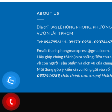
ABOUT US
Địa chỉ:
343 LÊ HỒNG PHONG, PHƯỜNG
VƯỜN LÀI, TPHCM
Tel:
0947956111- 0917010950 - 0937446
Email: thanh.phongmaexpress@gmail.com.
Hãy giúp chúng tôi nhận ra những điều chưa
về con người, sản phẩm và dịch vụ của chúng
Mọi đóng góp ý kiến xin vui lòng gọi vào số
0937446789
, chân thành cảm ơn quý khách