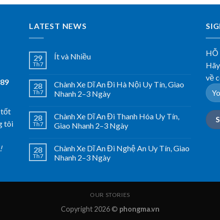
LATEST NEWS
SI
HỖ
Ít và Nhiều
29
Hãy 
Th7
về c
789
Chành Xe Dĩ An Đi Hà Nội Uy Tín, Giao
28
Th7
Nhanh 2–3 Ngày
 tốt
Chành Xe Dĩ An Đi Thanh Hóa Uy Tín,
28
 tôi
Th7
Giao Nhanh 2–3 Ngày
Chành Xe Dĩ An Đi Nghệ An Uy Tín, Giao
!
28
Th7
Nhanh 2–3 Ngày
OUR STORIES
Copyright 2026 ©
phongma.vn