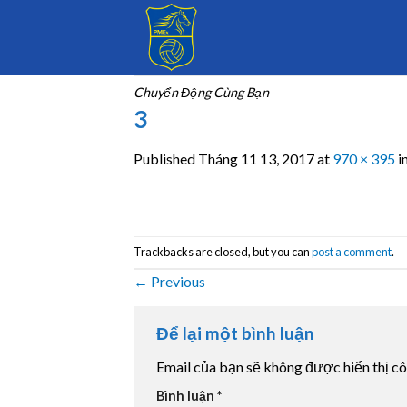
Skip
to
content
Chuyển Động Cùng Bạn
3
Published
Tháng 11 13, 2017
at
970 × 395
i
Trackbacks are closed, but you can
post a comment
.
←
Previous
Để lại một bình luận
Email của bạn sẽ không được hiển thị cô
Bình luận
*