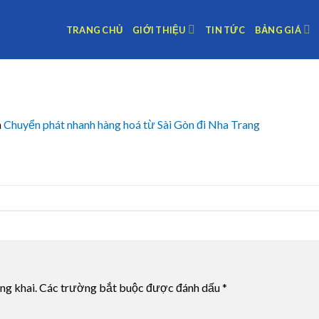
TRANG CHỦ
GIỚI THIỆU
TIN TỨC
BẢNG GIÁ
n
Chuyển phát nhanh hàng hoá từ Sài Gòn đi Nha Trang
ng khai.
Các trường bắt buộc được đánh dấu
*