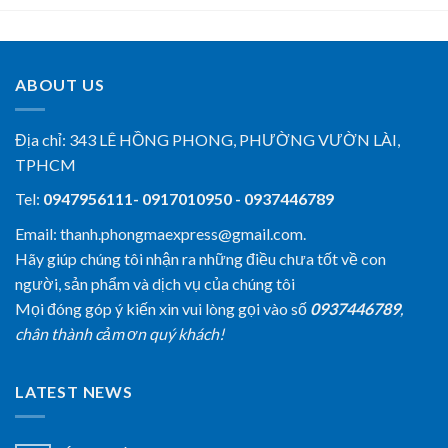
ABOUT US
Địa chỉ:
343 LÊ HỒNG PHONG, PHƯỜNG VƯỜN LÀI,
TPHCM
Tel:
0947956111- 0917010950 - 0937446789
Email: thanh.phongmaexpress@gmail.com.
Hãy giúp chúng tôi nhận ra những điều chưa tốt về con
người, sản phẩm và dịch vụ của chúng tôi
Mọi đóng góp ý kiến xin vui lòng gọi vào số
0937446789
,
chân thành cảm ơn quý khách!
LATEST NEWS