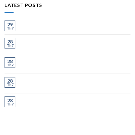
LATEST POSTS
Ít và Nhiều
29
Th7
Chành Xe Dĩ An Đi Hà Nội Uy Tín, Giao Nhanh 2–3
28
Th7
Ngày
Chành Xe Dĩ An Đi Thanh Hóa Uy Tín, Giao Nhanh 2–
28
Th7
3 Ngày
Chành Xe Dĩ An Đi Nghệ An Uy Tín, Giao Nhanh 2–3
28
Th7
Ngày
Chành Xe Dĩ An Đi Hà Tĩnh Uy Tín, Giao Nhanh 2–3
28
Th7
Ngày