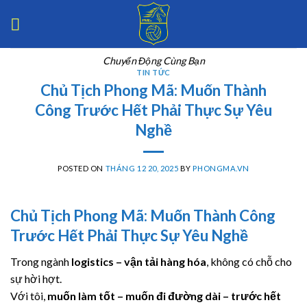
Skip
to
content
Chuyển Động Cùng Bạn
TIN TỨC
Chủ Tịch Phong Mã: Muốn Thành
Công Trước Hết Phải Thực Sự Yêu
Nghề
POSTED ON
THÁNG 12 20, 2025
BY
PHONGMA.VN
Chủ Tịch
Phong Mã
: Muốn Thành Công
Trước Hết Phải Thực Sự Yêu Nghề
Trong ngành
logistics – vận tải hàng hóa
, không có chỗ cho
sự hời hợt.
Với tôi,
muốn làm tốt – muốn đi đường dài – trước hết