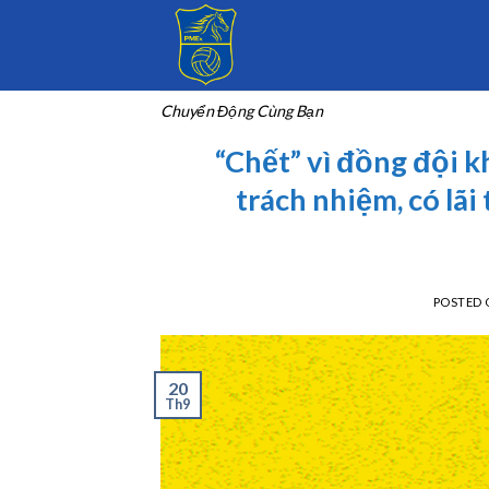
Skip
to
content
Chuyển Động Cùng Bạn
“Chết” vì đồng đội k
trách nhiệm, có lãi
POSTED
20
Th9