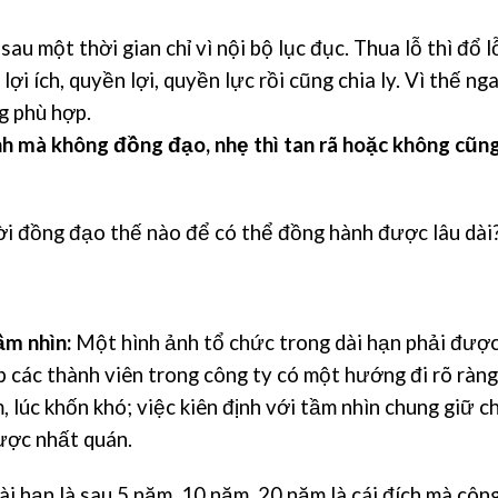
au một thời gian chỉ vì nội bộ lục đục. Thua lỗ thì đổ l
 lợi ích, quyền lợi, quyền lực rồi cũng chia ly. Vì thế ng
g phù hợp.
h mà không đồng đạo, nhẹ thì tan rã hoặc không cũn
ời đồng đạo thế nào để có thể đồng hành được lâu dài
ầm nhìn:
Một hình ảnh tổ chức trong dài hạn phải đượ
p các thành viên trong công ty có một hướng đi rõ ràng
, lúc khốn khó; việc kiên định với tầm nhìn chung giữ c
được nhất quán.
ài hạn là sau 5 năm, 10 năm, 20 năm là cái đích mà côn