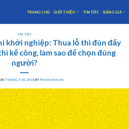
TRANG CHỦ
GIỚI THIỆU
TIN TỨC
BẢNG GIÁ
TIN TỨC
hi khởi nghiệp: Thua lỗ thì đùn đẩy
 thì kể công, làm sao để chọn đúng
người?
 ON
THÁNG 9 20, 2018
BY
PHONGMA.VN