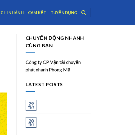
CHI NHÁNH
CAM KẾT
TUYỂN DỤNG
CHUYỂN ĐỘNG NHANH
CÙNG BẠN
Công ty CP Vận tải chuyển
phát nhanh Phong Mã
LATEST POSTS
Ít và Nhiều
29
Th7
Chành Xe Dĩ An Đi Hà
28
Th7
Nội Uy Tín, Giao Nhanh
2–3 Ngày