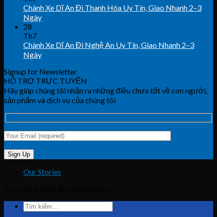
Chành Xe Dĩ An Đi Thanh Hóa Uy Tín, Giao Nhanh 2–3
Ngày
28
Th7
Chành Xe Dĩ An Đi Nghệ An Uy Tín, Giao Nhanh 2–3
Ngày
Signup for Newsletter
HỖ TRỢ TRỰC TUYẾN
Hãy giúp chúng tôi nhận ra những điều chưa tốt về con người,
sản phẩm và dịch vụ của chúng tôi
Our Stories
Copyright 2026 ©
phongma.vn