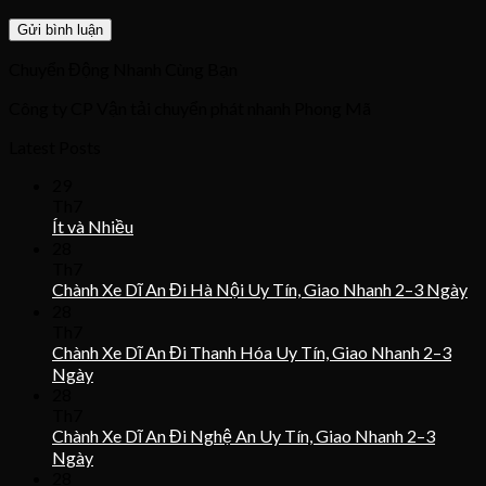
Chuyển Động Nhanh Cùng Bạn
Công ty CP Vận tải chuyển phát nhanh Phong Mã
Latest Posts
29
Th7
Ít và Nhiều
28
Th7
Chành Xe Dĩ An Đi Hà Nội Uy Tín, Giao Nhanh 2–3 Ngày
28
Th7
Chành Xe Dĩ An Đi Thanh Hóa Uy Tín, Giao Nhanh 2–3
Ngày
28
Th7
Chành Xe Dĩ An Đi Nghệ An Uy Tín, Giao Nhanh 2–3
Ngày
28