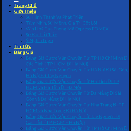
Trang Chủ
Giới Thiệu
Sự Hình Thành Và Phát Triển
Tầm Nhìn, Sứ Mệnh, Giá Trị Cốt Lõi
Văn Hoá Của Phong Mã Express FOMEX
Sơ Đồ Tổ Chức
Ý Nghĩa Logo
Tin Tức
Bảng Giá
Bảng Giá Cước Vận Chuyển Từ TP Hồ Chí Minh Đi
Các Tỉnh ( TP. HCM Đi Hà Nội)
Bảng Giá Cước Vận Chuyển Từ Hà Nội Đi Sài Gòn,
Hà Nội Đi Tây Nguyên
Bảng Giá Cước Vận Chuyển Từ Hà Tĩnh Đi TP
HCM và Hà Tĩnh Đi Hà Nội
Bảng Giá Cước Vận Chuyển Từ Đà Nẵng Đi Sài
Gòn và Đà Nẵng Đi Hà Nội
Bảng Giá Cước Vận Chuyển Từ Nha Trang Đi TP
HCM và Nha Trang Đi Hà Nội
Bảng Giá Cước Vận Chuyển Từ Tây Nguyên Đi
Các Tỉnh (TP HCM – Hà Nội)
Bảng Giá Cước Vận Chuyển Từ TP Hồ Chí Minh Đi