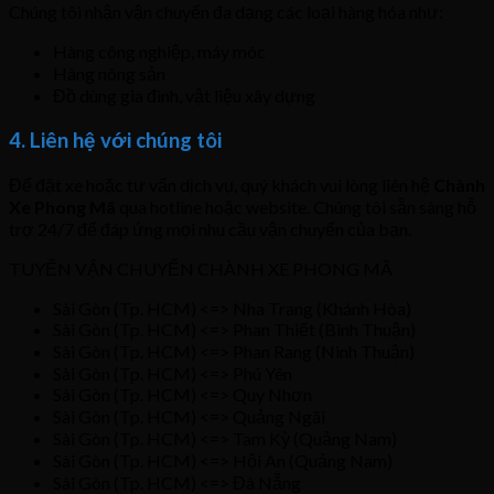
Chúng tôi nhận vận chuyển đa dạng các loại hàng hóa như:
Hàng công nghiệp, máy móc
Hàng nông sản
Đồ dùng gia đình, vật liệu xây dựng
4. Liên hệ với chúng tôi
Để đặt xe hoặc tư vấn dịch vụ, quý khách vui lòng liên hệ
Chành
Xe Phong Mã
qua hotline hoặc website. Chúng tôi sẵn sàng hỗ
trợ 24/7 để đáp ứng mọi nhu cầu vận chuyển của bạn.
TUYẾN VẬN CHUYỂN CHÀNH XE PHONG MÃ
Sài Gòn (Tp. HCM) <=> Nha Trang (Khánh Hòa)
Sài Gòn (Tp. HCM) <=> Phan Thiết (Bình Thuận)
Sài Gòn (Tp. HCM) <=> Phan Rang (Ninh Thuận)
Sài Gòn (Tp. HCM) <=> Phú Yên
Sài Gòn (Tp. HCM) <=> Quy Nhơn
Sài Gòn (Tp. HCM) <=> Quảng Ngãi
Sài Gòn (Tp. HCM) <=> Tam Kỳ (Quảng Nam)
Sài Gòn (Tp. HCM) <=> Hội An (Quảng Nam)
Sài Gòn (Tp. HCM) <=> Đà Nẵng