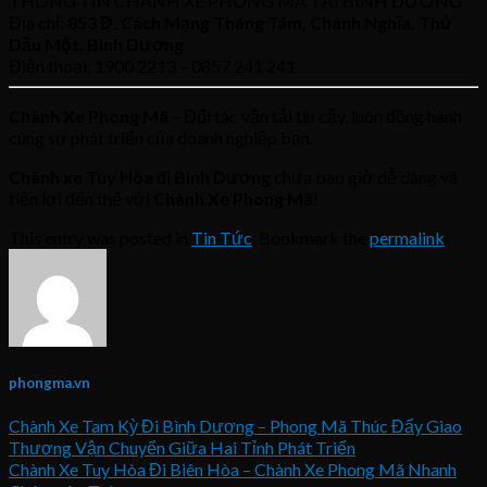
THÔNG TIN CHÀNH XE PHONG MÃ TẠI BÌNH DƯƠNG
Địa chỉ:
853 Đ. Cách Mạng Tháng Tám, Chánh Nghĩa, Thủ
Dầu Một, Bình Dương
Điện thoại: 1900 2213 – 0857 241 241
Chành Xe Phong Mã
– Đối tác vận tải tin cậy, luôn đồng hành
cùng sự phát triển của doanh nghiệp bạn.
Chành xe Tuy Hòa
đi
Bình Dương
chưa bao giờ dễ dàng và
tiện lợi đến thế với
Chành Xe Phong Mã
!
This entry was posted in
Tin Tức
. Bookmark the
permalink
.
phongma.vn
Chành Xe Tam Kỳ Đi Bình Dương – Phong Mã Thúc Đẩy Giao
Thương Vận Chuyển Giữa Hai Tỉnh Phát Triển
Chành Xe Tuy Hòa Đi Biên Hòa – Chành Xe Phong Mã Nhanh