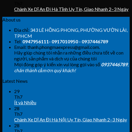
Th7
Chành Xe Dĩ An Đi Hà Tĩnh Uy Tín, Giao Nhanh 2–3 Ngày
About us
Địa chỉ:
343 LÊ HỒNG PHONG, PHƯỜNG VƯỜN LÀI,
TPHCM
Tel:
0947956111- 0917010950 - 0937446789
Email: thanh.phongmaexpress@gmail.com.
Hãy giúp chúng tôi nhận ra những điều chưa tốt về con
người, sản phẩm và dịch vụ của chúng tôi
Mọi đóng góp ý kiến xin vui lòng gọi vào số
0937446789
,
chân thành cảm ơn quý khách!
Latest News
29
Th7
Ít và Nhiều
28
Th7
Chành Xe Dĩ An Đi Hà Nội Uy Tín, Giao Nhanh 2–3 Ngày
28
Th7