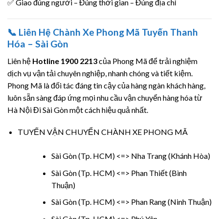
✅ Giao đúng người – Đúng thời gian – Đúng địa chỉ
📞
Liên Hệ Chành Xe Phong Mã Tuyến Thanh
Hóa – Sài Gòn
Liên hệ
Hotline 1900 2213
của Phong Mã để trải nghiệm
dịch vụ vận tải chuyên nghiệp, nhanh chóng và tiết kiệm.
Phong Mã là đối tác đáng tin cậy của hàng ngàn khách hàng,
luôn sẵn sàng đáp ứng mọi nhu cầu vận chuyển hàng hóa từ
Hà Nội Đi Sài Gòn một cách hiệu quả nhất.
TUYẾN VẬN CHUYỂN CHÀNH XE PHONG MÃ
Sài Gòn (Tp. HCM) <=> Nha Trang (Khánh Hòa)
Sài Gòn (Tp. HCM) <=> Phan Thiết (Bình
Thuận)
Sài Gòn (Tp. HCM) <=> Phan Rang (Ninh Thuận)
Sài Gòn (Tp. HCM) <=> Phú Yên