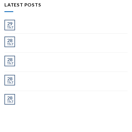
LATEST POSTS
Ít và Nhiều
29
Th7
Chành Xe Dĩ An Đi Hà Nội Uy Tín, Giao Nhanh 2–3
28
Th7
Ngày
Chành Xe Dĩ An Đi Thanh Hóa Uy Tín, Giao Nhanh 2–
28
Th7
3 Ngày
Chành Xe Dĩ An Đi Nghệ An Uy Tín, Giao Nhanh 2–3
28
Th7
Ngày
Chành Xe Dĩ An Đi Hà Tĩnh Uy Tín, Giao Nhanh 2–3
28
Th7
Ngày