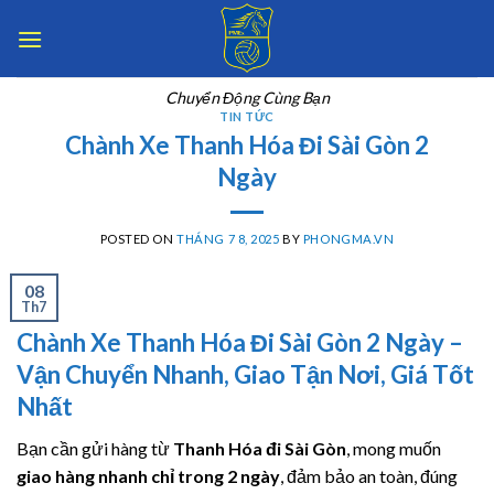
Skip
to
content
Chuyển Động Cùng Bạn
TIN TỨC
Chành Xe Thanh Hóa Đi Sài Gòn 2
Ngày
POSTED ON
THÁNG 7 8, 2025
BY
PHONGMA.VN
08
Th7
Chành Xe Thanh Hóa Đi Sài Gòn 2 Ngày –
Vận Chuyển Nhanh, Giao Tận Nơi, Giá Tốt
Nhất
Bạn cần gửi hàng từ
Thanh Hóa đi Sài Gòn
, mong muốn
giao hàng nhanh chỉ trong 2 ngày
, đảm bảo an toàn, đúng