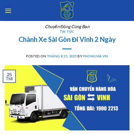
Skip
to
content
Chuyển Động Cùng Bạn
TIN TỨC
Chành Xe Sài Gòn Đi Vinh 2 Ngày
POSTED ON
THÁNG 8 25, 2025
BY
PHONGMA.VN
25
Th8