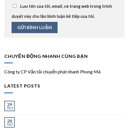
Lưu tên của tôi, email, và trang web trong trình
duyệt này cho lần bình luận kế tiếp của tôi.
CHUYỂN ĐỘNG NHANH CÙNG BẠN
Công ty CP Vận tải chuyển phát nhanh Phong Mã
LATEST POSTS
Ít và Nhiều
29
Th7
Chành Xe Dĩ An Đi Hà Nội Uy Tín, Giao Nhanh 2–3
28
Th7
Ngày