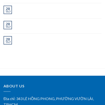
Chành Xe Dĩ An Đi Thanh Hóa Uy Tín, Giao Nhanh 2–
28
Th7
3 Ngày
Chành Xe Dĩ An Đi Nghệ An Uy Tín, Giao Nhanh 2–3
28
Th7
Ngày
Chành Xe Dĩ An Đi Hà Tĩnh Uy Tín, Giao Nhanh 2–3
28
Th7
Ngày
ABOUT US
Địa chỉ:
343 LÊ HỒNG PHONG, PHƯỜNG VƯỜN LÀI,
TPHCM