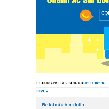
Trackbacks are closed, but you can
post a comment
.
Next
→
Để lại một bình luận