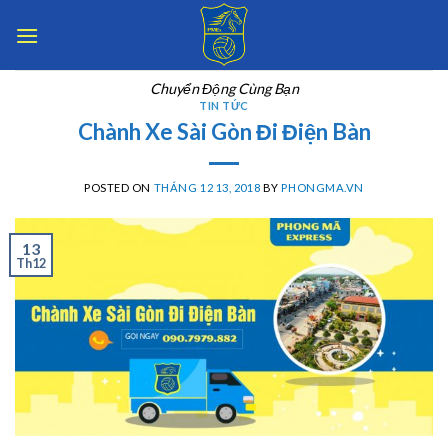
Skip
to
content
Chuyển Động Cùng Bạn
TIN TỨC
Chành Xe Sài Gòn Đi Điện Bàn
POSTED ON
THÁNG 12 13, 2018
BY
PHONGMA.VN
13
Th12