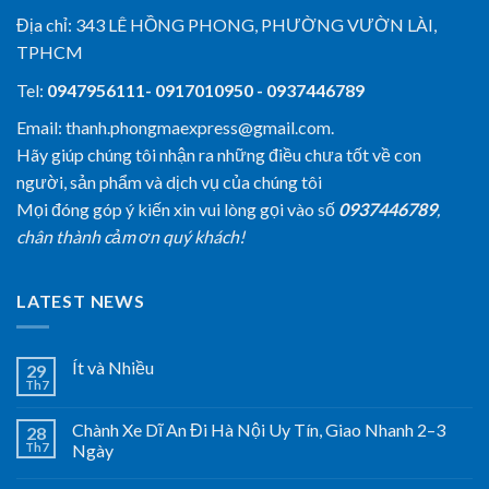
Địa chỉ:
343 LÊ HỒNG PHONG, PHƯỜNG VƯỜN LÀI,
TPHCM
Tel:
0947956111- 0917010950 - 0937446789
Email: thanh.phongmaexpress@gmail.com.
Hãy giúp chúng tôi nhận ra những điều chưa tốt về con
người, sản phẩm và dịch vụ của chúng tôi
Mọi đóng góp ý kiến xin vui lòng gọi vào số
0937446789
,
chân thành cảm ơn quý khách!
LATEST NEWS
Ít và Nhiều
29
Th7
Chành Xe Dĩ An Đi Hà Nội Uy Tín, Giao Nhanh 2–3
28
Th7
Ngày