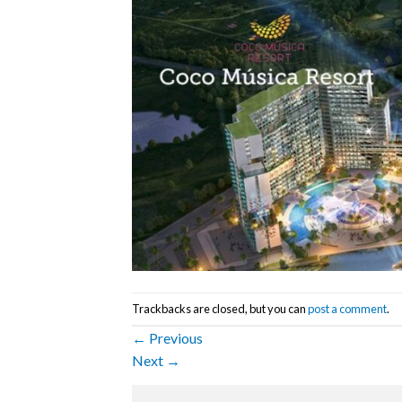
Trackbacks are closed, but you can
post a comment
.
←
Previous
Next
→