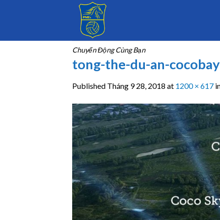
Skip
to
content
Chuyển Động Cùng Bạn
tong-the-du-an-cocoba
Published
Tháng 9 28, 2018
at
1200 × 617
i