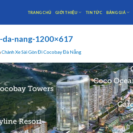
TRANG CHỦ
GIỚI THIỆU
TIN TỨC
BẢNG GIÁ
y-da-nang-1200×617
n
Chành Xe Sài Gòn Đi Cocobay Đà Nẵng