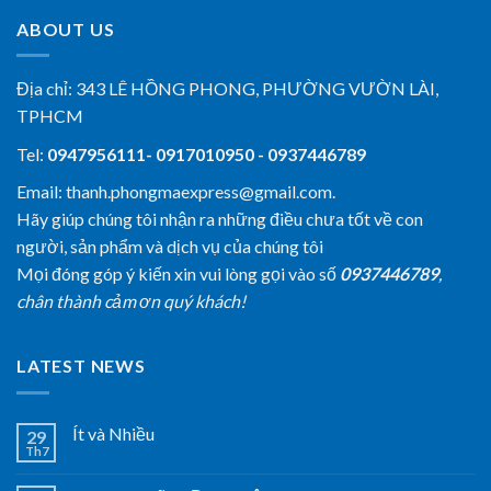
ABOUT US
Địa chỉ:
343 LÊ HỒNG PHONG, PHƯỜNG VƯỜN LÀI,
TPHCM
Tel:
0947956111- 0917010950 - 0937446789
Email: thanh.phongmaexpress@gmail.com.
Hãy giúp chúng tôi nhận ra những điều chưa tốt về con
người, sản phẩm và dịch vụ của chúng tôi
Mọi đóng góp ý kiến xin vui lòng gọi vào số
0937446789
,
chân thành cảm ơn quý khách!
LATEST NEWS
Ít và Nhiều
29
Th7