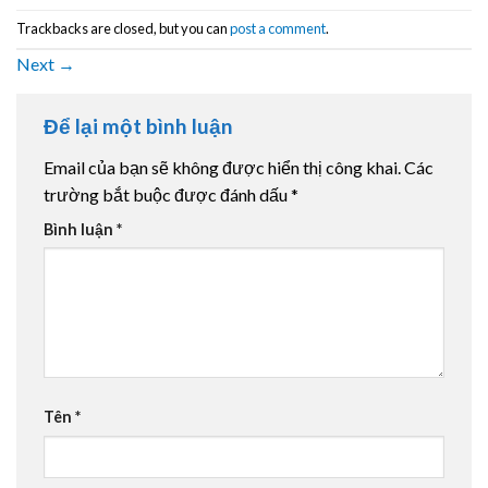
Trackbacks are closed, but you can
post a comment
.
Next
→
Để lại một bình luận
Email của bạn sẽ không được hiển thị công khai.
Các
trường bắt buộc được đánh dấu
*
Bình luận
*
Tên
*