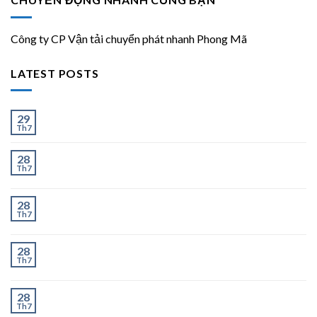
Công ty CP Vận tải chuyển phát nhanh Phong Mã
LATEST POSTS
Ít và Nhiều
29
Th7
Chành Xe Dĩ An Đi Hà Nội Uy Tín, Giao Nhanh 2–3
28
Th7
Ngày
Chành Xe Dĩ An Đi Thanh Hóa Uy Tín, Giao Nhanh 2–
28
Th7
3 Ngày
Chành Xe Dĩ An Đi Nghệ An Uy Tín, Giao Nhanh 2–3
28
Th7
Ngày
Chành Xe Dĩ An Đi Hà Tĩnh Uy Tín, Giao Nhanh 2–3
28
Th7
Ngày