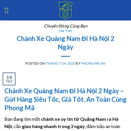
Skip
to
content
Chuyển Động Cùng Bạn
TIN TỨC
Chành Xe Quảng Nam Đi Hà Nội 2
Ngày
POSTED ON
THÁNG 7 14, 2025
BY
PHONGMA.VN
14
Th7
Chành Xe Quảng Nam Đi Hà Nội 2 Ngày –
Gửi Hàng Siêu Tốc, Giá Tốt, An Toàn Cùng
Phong Mã
Bạn đang tìm một
chành xe uy tín từ Quảng Nam ra Hà
Nội
, cần
giao hàng nhanh trong 2 ngày
, đảm bảo an toàn