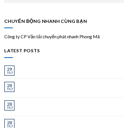
CHUYỂN ĐỘNG NHANH CÙNG BẠN
Công ty CP Vận tải chuyển phát nhanh Phong Mã
LATEST POSTS
Ít và Nhiều
29
Th7
Chành Xe Dĩ An Đi Hà Nội Uy Tín, Giao Nhanh 2–3
28
Th7
Ngày
Chành Xe Dĩ An Đi Thanh Hóa Uy Tín, Giao Nhanh 2–
28
Th7
3 Ngày
Chành Xe Dĩ An Đi Nghệ An Uy Tín, Giao Nhanh 2–3
28
Th7
Ngày