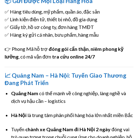
📦 Gửi Được Mọi Loại Hàng Hóa
✅ Hàng tiêu dùng, mỹ phẩm, quần áo, đặc sản
✅ Linh kiện điện tử, thiết bị nhỏ, đồ gia dụng
✅ Giấy tờ, hồ sơ công ty, đơn hàng TMĐT
✅ Hàng ký gửi cá nhân, bưu phẩm, hàng mẫu
👉 Phong Mã hỗ trợ
đóng gói cẩn thận
,
niêm phong kỹ
lưỡng
, có mã vận đơn
tra cứu online 24/7
📈 Quảng Nam – Hà Nội: Tuyến Giao Thương
Đang Phát Triển
Quảng Nam
có thế mạnh về công nghiệp, làng nghề và
dịch vụ hậu cần – logistics
Hà Nội
là trung tâm phân phối hàng hóa lớn nhất miền Bắc
Tuyến
chành xe Quảng Nam đi Hà Nội 2 ngày
đóng vai
trò quan trọng trong chuỗi cung ứng cho doanh nghiệp, hộ