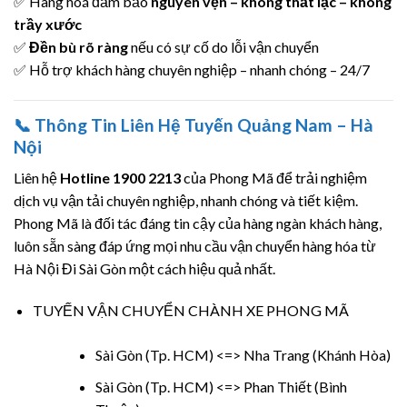
✅ Hàng hoá đảm bảo
nguyên vẹn – không thất lạc – không
trầy xước
✅
Đền bù rõ ràng
nếu có sự cố do lỗi vận chuyển
✅ Hỗ trợ khách hàng chuyên nghiệp – nhanh chóng – 24/7
📞 Thông Tin Liên Hệ Tuyến Quảng Nam – Hà
Nội
Liên hệ
Hotline 1900 2213
của Phong Mã để trải nghiệm
dịch vụ vận tải chuyên nghiệp, nhanh chóng và tiết kiệm.
Phong Mã là đối tác đáng tin cậy của hàng ngàn khách hàng,
luôn sẵn sàng đáp ứng mọi nhu cầu vận chuyển hàng hóa từ
Hà Nội Đi Sài Gòn một cách hiệu quả nhất.
TUYẾN VẬN CHUYỂN CHÀNH XE PHONG MÃ
Sài Gòn (Tp. HCM) <=> Nha Trang (Khánh Hòa)
Sài Gòn (Tp. HCM) <=> Phan Thiết (Bình