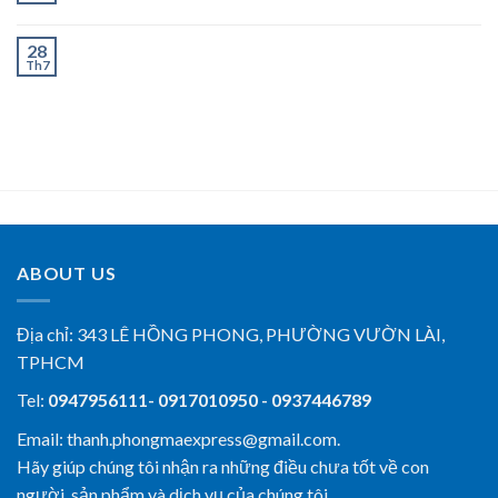
Chành Xe Dĩ An Đi Hà Tĩnh Uy Tín, Giao Nhanh 2–3
28
Th7
Ngày
ABOUT US
Địa chỉ:
343 LÊ HỒNG PHONG, PHƯỜNG VƯỜN LÀI,
TPHCM
Tel:
0947956111- 0917010950 - 0937446789
Email: thanh.phongmaexpress@gmail.com.
Hãy giúp chúng tôi nhận ra những điều chưa tốt về con
người, sản phẩm và dịch vụ của chúng tôi