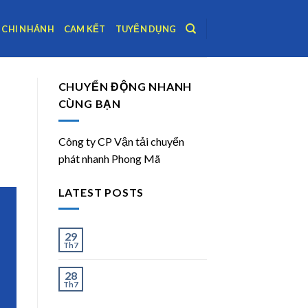
CHI NHÁNH
CAM KẾT
TUYỂN DỤNG
CHUYỂN ĐỘNG NHANH
CÙNG BẠN
Công ty CP Vận tải chuyển
phát nhanh Phong Mã
LATEST POSTS
Ít và Nhiều
29
Th7
Chành Xe Dĩ An Đi Hà
28
Th7
Nội Uy Tín, Giao Nhanh
2–3 Ngày