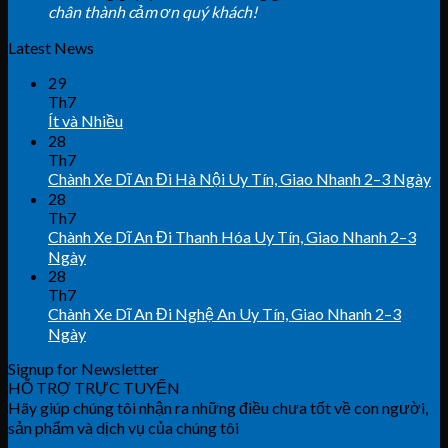
chân thành cảm ơn quý khách!
Latest News
29
Th7
Ít và Nhiều
28
Th7
Chành Xe Dĩ An Đi Hà Nội Uy Tín, Giao Nhanh 2–3 Ngày
28
Th7
Chành Xe Dĩ An Đi Thanh Hóa Uy Tín, Giao Nhanh 2–3
Ngày
28
Th7
Chành Xe Dĩ An Đi Nghệ An Uy Tín, Giao Nhanh 2–3
Ngày
Signup for Newsletter
HỖ TRỢ TRỰC TUYẾN
Hãy giúp chúng tôi nhận ra những điều chưa tốt về con người,
sản phẩm và dịch vụ của chúng tôi