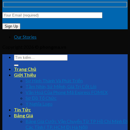
Our Stories
Copyright 2026 ©
phongma.vn
Trang Chủ
Giới Thiệu
Sự Hình Thành Và Phát Triển
Tầm Nhìn, Sứ Mệnh, Giá Trị Cốt Lõi
Văn Hoá Của Phong Mã Express FOMEX
Sơ Đồ Tổ Chức
Ý Nghĩa Logo
Tin Tức
Bảng Giá
Bảng Giá Cước Vận Chuyển Từ TP Hồ Chí Minh Đi
Các Tỉnh ( TP. HCM Đi Hà Nội)