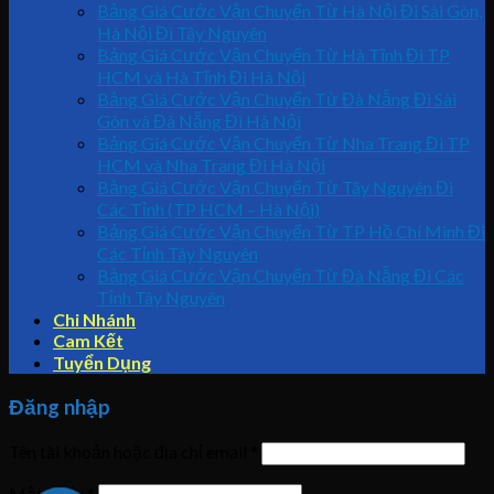
Bảng Giá Cước Vận Chuyển Từ Hà Nội Đi Sài Gòn,
Hà Nội Đi Tây Nguyên
Bảng Giá Cước Vận Chuyển Từ Hà Tĩnh Đi TP
HCM và Hà Tĩnh Đi Hà Nội
Bảng Giá Cước Vận Chuyển Từ Đà Nẵng Đi Sài
Gòn và Đà Nẵng Đi Hà Nội
Bảng Giá Cước Vận Chuyển Từ Nha Trang Đi TP
HCM và Nha Trang Đi Hà Nội
Bảng Giá Cước Vận Chuyển Từ Tây Nguyên Đi
Các Tỉnh (TP HCM – Hà Nội)
Bảng Giá Cước Vận Chuyển Từ TP Hồ Chí Minh Đi
Các Tỉnh Tây Nguyên
Bảng Giá Cước Vận Chuyển Từ Đà Nẵng Đi Các
Tỉnh Tây Nguyên
Chi Nhánh
Cam Kết
Tuyển Dụng
Đăng nhập
Tên tài khoản hoặc địa chỉ email
*
Mật khẩu
*