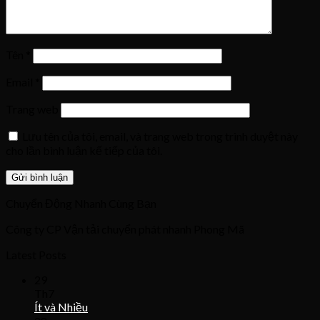
Tên
*
Email
*
Trang web
Lưu tên của tôi, email, và trang web trong trình duyệt này
cho lần bình luận kế tiếp của tôi.
Chuyển Động Nhanh Cùng Bạn
Công ty CP Vận tải chuyển phát nhanh Phong Mã
Latest Posts
29
Th7
Ít và Nhiều