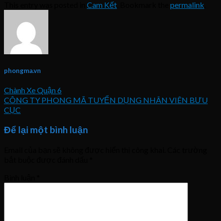
This entry was posted in
Cam Kết
. Bookmark the
permalink
.
phongma.vn
Chành Xe Quận 6
CÔNG TY PHONG MÃ TUYỂN DỤNG NHÂN VIÊN BƯU
CỤC
Để lại một bình luận
Email của bạn sẽ không được hiển thị công khai.
Các trường
bắt buộc được đánh dấu
*
Bình luận
*