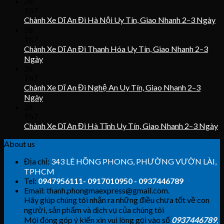
28
Th7
Chành Xe Dĩ An Đi Hà Nội Uy Tín, Giao Nhanh 2–3 Ngày
28
Th7
Chành Xe Dĩ An Đi Thanh Hóa Uy Tín, Giao Nhanh 2–3
Ngày
28
Th7
Chành Xe Dĩ An Đi Nghệ An Uy Tín, Giao Nhanh 2–3
Ngày
28
Th7
Chành Xe Dĩ An Đi Hà Tĩnh Uy Tín, Giao Nhanh 2–3 Ngày
About us
Địa chỉ:
343 LÊ HỒNG PHONG, PHƯỜNG VƯỜN LÀI,
TPHCM
Tel:
0947956111- 0917010950 - 0937446789
Email: thanh.phongmaexpress@gmail.com.
Hãy giúp chúng tôi nhận ra những điều chưa tốt về con
người, sản phẩm và dịch vụ của chúng tôi
Mọi đóng góp ý kiến xin vui lòng gọi vào số
0937446789
,