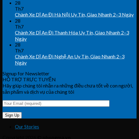
28
Th7
Chành Xe Dĩ An Đi Hà Nội Uy Tín, Giao Nhanh 2–3 Ngày
28
Th7
Chành Xe Dĩ An Đi Thanh Hóa Uy Tín, Giao Nhanh 2–3
Ngày
28
Th7
Chành Xe Dĩ An Đi Nghệ An Uy Tín, Giao Nhanh 2–3
Ngày
Signup for Newsletter
HỖ TRỢ TRỰC TUYẾN
Hãy giúp chúng tôi nhận ra những điều chưa tốt về con người,
sản phẩm và dịch vụ của chúng tôi
Our Stories
Copyright 2026 ©
phongma.vn