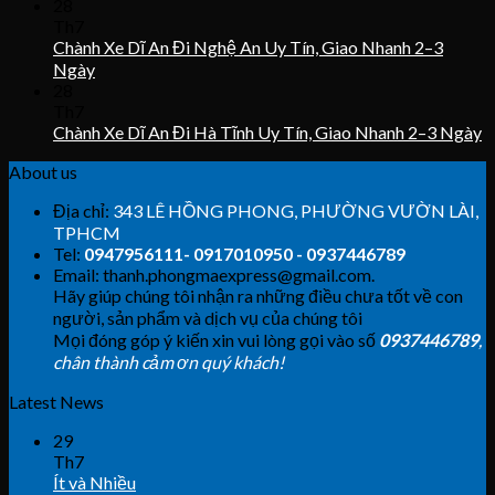
28
Th7
Chành Xe Dĩ An Đi Nghệ An Uy Tín, Giao Nhanh 2–3
Ngày
28
Th7
Chành Xe Dĩ An Đi Hà Tĩnh Uy Tín, Giao Nhanh 2–3 Ngày
About us
Địa chỉ:
343 LÊ HỒNG PHONG, PHƯỜNG VƯỜN LÀI,
TPHCM
Tel:
0947956111- 0917010950 - 0937446789
Email: thanh.phongmaexpress@gmail.com.
Hãy giúp chúng tôi nhận ra những điều chưa tốt về con
người, sản phẩm và dịch vụ của chúng tôi
Mọi đóng góp ý kiến xin vui lòng gọi vào số
0937446789
,
chân thành cảm ơn quý khách!
Latest News
29
Th7
Ít và Nhiều