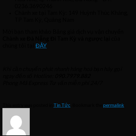
0236.3690246
Chành xe tại Tam Kỳ: 149 Huỳnh Thúc Kháng,
TP Tam Kỳ, Quảng Nam
Mời bạn tham khảo Bảng giá dịch vụ vận chuyển
Chành xe Đà Nẵng Đi Tam Kỳ và ngược lại
của
chúng tôi tại
ĐÂY
Khi cần chuyển phát nhanh hàng hoá bạn hãy gọi
ngay đến số Hotline:
090.7979.882
Phong Mã Express Tư vấn miễn phí 24/7
This entry was posted in
Tin Tức
. Bookmark the
permalink
.