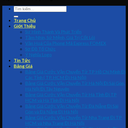
Trang Chủ
Giới Thiệu
Sự Hình Thành Và Phát Triển
Tầm Nhìn, Sứ Mệnh, Giá Trị Cốt Lõi
Văn Hoá Của Phong Mã Express FOMEX
Sơ Đồ Tổ Chức
Ý Nghĩa Logo
Tin Tức
Bảng Giá
Bảng Giá Cước Vận Chuyển Từ TP Hồ Chí Minh Đi
Các Tỉnh ( TP. HCM Đi Hà Nội)
Bảng Giá Cước Vận Chuyển Từ Hà Nội Đi Sài Gòn,
Hà Nội Đi Tây Nguyên
Bảng Giá Cước Vận Chuyển Từ Hà Tĩnh Đi TP
HCM và Hà Tĩnh Đi Hà Nội
Bảng Giá Cước Vận Chuyển Từ Đà Nẵng Đi Sài
Gòn và Đà Nẵng Đi Hà Nội
Bảng Giá Cước Vận Chuyển Từ Nha Trang Đi TP
HCM và Nha Trang Đi Hà Nội