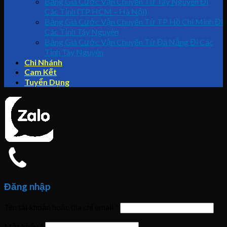
Bảng Giá Cước Vận Chuyển Từ Tây Nguyên Đi
Các Tỉnh (TP HCM – Hà Nội)
Bảng Giá Cước Vận Chuyển Từ TP Hồ Chí Minh Đi
Các Tỉnh Tây Nguyên
Bảng Giá Cước Vận Chuyển Từ Đà Nẵng Đi Các
Tỉnh Tây Nguyên
Chi Nhánh
Cam Kết
Tuyển Dụng
Đăng nhập
Tên tài khoản hoặc địa chỉ email
*
Mật khẩu
*