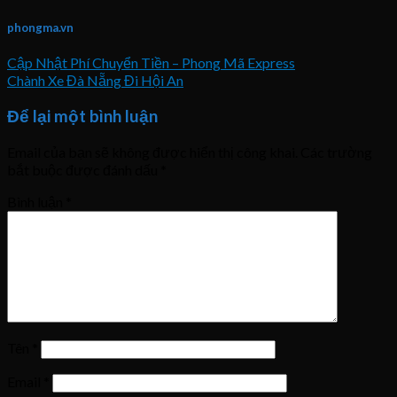
phongma.vn
Cập Nhật Phí Chuyển Tiền – Phong Mã Express
Chành Xe Đà Nẵng Đi Hội An
Để lại một bình luận
Email của bạn sẽ không được hiển thị công khai.
Các trường
bắt buộc được đánh dấu
*
Bình luận
*
Tên
*
Email
*