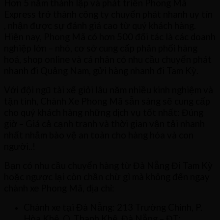
Hơn 5 năm thành lập và phát triển Phong Mã
Express trở thành công ty chuyển phát nhanh uy tín
, nhận được sự đánh giá cao từ quý khách hàng.
Hiện nay, Phong Mã có hơn 500 đối tác là các doanh
nghiệp lớn – nhỏ, cơ sở cung cấp phân phối hàng
hoá, shop online và cá nhân có nhu cầu chuyển phát
nhanh đi Quảng Nam, gửi hàng nhanh đi Tam Kỳ.
Với đội ngũ tài xế giỏi lâu năm nhiều kinh nghiệm và
tận tình, Chành Xe Phong Mã sẵn sàng sẽ cung cấp
cho quý khách hàng những dịch vụ tốt nhất: Đúng
giờ – Giá cả cạnh tranh và thời gian vận tải nhanh
nhất nhằm bào vệ an toàn cho hàng hóa và con
người..!
Bạn có nhu cầu chuyển hàng từ Đà Nẵng Đi Tam Kỳ
hoặc ngược lại còn chần chừ gì mà không đến ngay
chành xe Phong Mã, địa chỉ:
Chành xe tại Đà Nẵng: 213 Trường Chinh, P.
Hòa Khê, Q. Thanh Khê, Đà Nẵng – ĐT: