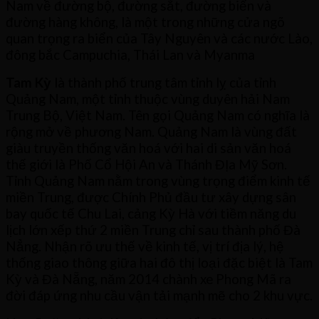
Nam về đường bộ, đường sắt, đường biển và
đường hàng không, là một trong những cửa ngõ
quan trọng ra biển của Tây Nguyên và các nước Lào,
đông bắc Campuchia, Thái Lan và Myanma
Tam Kỳ
là thành phố trung tâm tỉnh lỵ của tỉnh
Quảng Nam, một tỉnh thuộc vùng duyên hải Nam
Trung Bộ, Việt Nam. Tên gọi Quảng Nam có nghĩa là
rộng mở về phương Nam. Quảng Nam là vùng đất
giàu truyền thống văn hoá với hai di sản văn hoá
thế giới là Phố Cổ Hội An và Thánh ĐỊa Mỹ Sơn.
Tỉnh Quảng Nam nằm trong vùng trọng điểm kinh tế
miền Trung, được Chính Phủ đầu tư xây dựng sân
bay quốc tế Chu Lai, cảng Kỳ Hà với tiềm năng du
lịch lớn xếp thứ 2 miền Trung chỉ sau thành phố Đà
Nẳng. Nhận rõ ưu thế về kinh tế, vị trí địa lý, hệ
thống giao thông giữa hai đô thị loại đặc biệt là Tam
Kỳ và Đà Nẵng, năm 2014 chành xe Phong Mã ra
đời đáp ứng nhu cầu vận tải mạnh mẽ cho 2 khu vực.