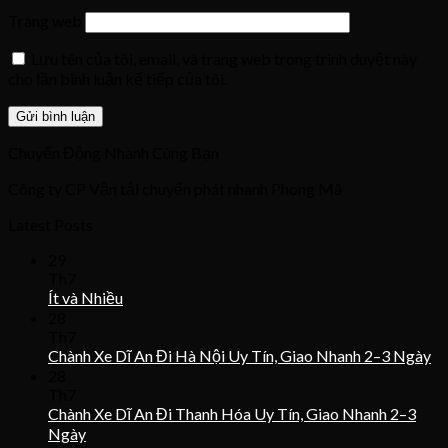
Trang web
Lưu tên của tôi, email, và trang web trong trình duyệt này
cho lần bình luận kế tiếp của tôi.
Chuyển Động Nhanh Cùng Bạn
Công ty CP Vận tải chuyển phát nhanh Phong Mã
Latest Posts
29
Th7
Ít và Nhiều
28
Th7
Chành Xe Dĩ An Đi Hà Nội Uy Tín, Giao Nhanh 2–3 Ngày
28
Th7
Chành Xe Dĩ An Đi Thanh Hóa Uy Tín, Giao Nhanh 2–3
Ngày