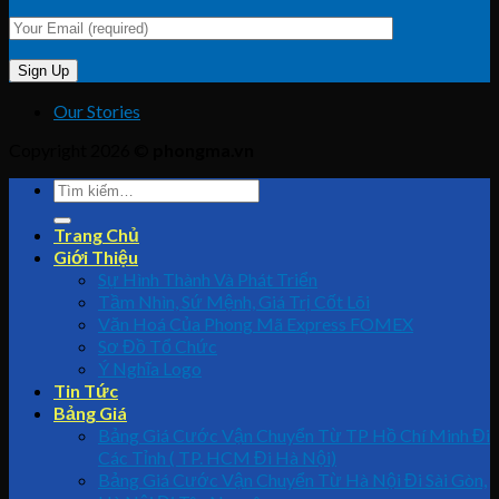
Our Stories
Copyright 2026 ©
phongma.vn
Trang Chủ
Giới Thiệu
Sự Hình Thành Và Phát Triển
Tầm Nhìn, Sứ Mệnh, Giá Trị Cốt Lõi
Văn Hoá Của Phong Mã Express FOMEX
Sơ Đồ Tổ Chức
Ý Nghĩa Logo
Tin Tức
Bảng Giá
Bảng Giá Cước Vận Chuyển Từ TP Hồ Chí Minh Đi
Các Tỉnh ( TP. HCM Đi Hà Nội)
Bảng Giá Cước Vận Chuyển Từ Hà Nội Đi Sài Gòn,