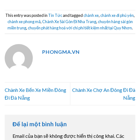
This entry was posted in
Tin Tức
and tagged
chành xe
,
chành xe đi phú yên
,
chành xe phong mã
,
Chành Xe Sài Gòn Đi Nha Trang
,
chuyên hàng sài gòn
miền trung
,
chuyển phát hàng hoá với chi phí tiết kiệm nhất tại Quy Nhơn
.
PHONGMA.VN
Chành Xe Bến Xe Miền Đông
Chành Xe Chợ An Đông Đi Đà
Đi Đà Nẵng
Nẵng
Để lại một bình luận
Email của bạn sẽ không được hiển thị công khai.
Các