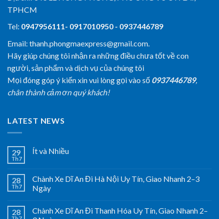
TPHCM
Tel:
0947956111- 0917010950 - 0937446789
Email: thanh.phongmaexpress@gmail.com.
Hãy giúp chúng tôi nhận ra những điều chưa tốt về con
người, sản phẩm và dịch vụ của chúng tôi
Mọi đóng góp ý kiến xin vui lòng gọi vào số
0937446789
,
chân thành cảm ơn quý khách!
LATEST NEWS
Ít và Nhiều
29
Th7
Chành Xe Dĩ An Đi Hà Nội Uy Tín, Giao Nhanh 2–3
28
Th7
Ngày
Chành Xe Dĩ An Đi Thanh Hóa Uy Tín, Giao Nhanh 2–
28
Th7