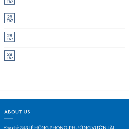
Th7
Ngày
Chành Xe Dĩ An Đi Thanh Hóa Uy Tín, Giao Nhanh 2–
28
Th7
3 Ngày
Chành Xe Dĩ An Đi Nghệ An Uy Tín, Giao Nhanh 2–3
28
Th7
Ngày
Chành Xe Dĩ An Đi Hà Tĩnh Uy Tín, Giao Nhanh 2–3
28
Th7
Ngày
ABOUT US
Địa chỉ:
343 LÊ HỒNG PHONG, PHƯỜNG VƯỜN LÀI,