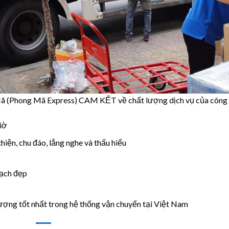
 (Phong Mã Express) CAM KẾT về chất lượng dịch vụ của công 
iờ
thiện, chu đáo, lắng nghe và thấu hiểu
sạch đẹp
ượng tốt nhất trong hệ thống vận chuyển tại Việt Nam