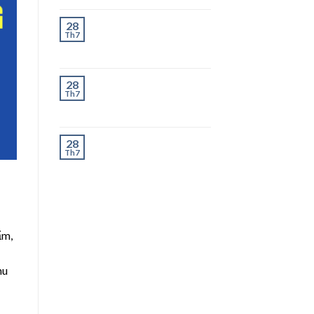
Chành Xe Dĩ An Đi
28
Th7
Thanh Hóa Uy Tín, Giao
Nhanh 2–3 Ngày
Chành Xe Dĩ An Đi
28
Th7
Nghệ An Uy Tín, Giao
Nhanh 2–3 Ngày
Chành Xe Dĩ An Đi Hà
28
Th7
Tĩnh Uy Tín, Giao
Nhanh 2–3 Ngày
ẩm,
hu