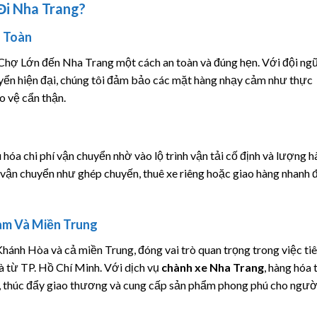
Đi Nha Trang?
n Toàn
hợ Lớn đến Nha Trang một cách an toàn và đúng hẹn. Với đội ngũ
yển hiện đại, chúng tôi đảm bảo các mặt hàng nhạy cảm như thực
o vệ cẩn thận.
 hóa chi phí vận chuyển nhờ vào lộ trình vận tải cố định và lượng 
vận chuyển như ghép chuyến, thuê xe riêng hoặc giao hàng nhanh 
am Và Miền Trung
Khánh Hòa và cả miền Trung, đóng vai trò quan trọng trong việc ti
là từ TP. Hồ Chí Minh. Với dịch vụ
chành xe Nha Trang
, hàng hóa 
 thúc đẩy giao thương và cung cấp sản phẩm phong phú cho ngườ