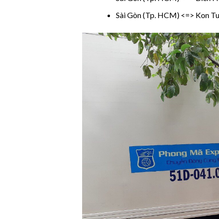
Sài Gòn (Tp. HCM) <=> Kon T