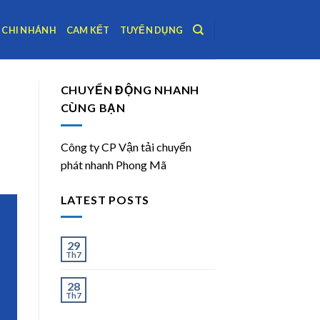
CHI NHÁNH
CAM KẾT
TUYỂN DỤNG
CHUYỂN ĐỘNG NHANH
CÙNG BẠN
Công ty CP Vận tải chuyển
phát nhanh Phong Mã
LATEST POSTS
Ít và Nhiều
29
Th7
Chành Xe Dĩ An Đi Hà
28
Th7
Nội Uy Tín, Giao Nhanh
2–3 Ngày