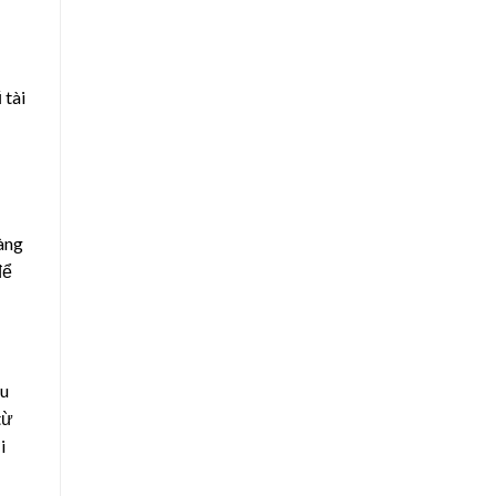
 tài
hàng
để
êu
từ
i