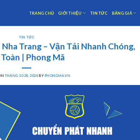
TRANG CHỦ
GIỚI THIỆU
TIN TỨC
BẢNG GIÁ
TIN TỨC
 Nha Trang – Vận Tải Nhanh Chóng,
 Toàn | Phong Mã
ON
THÁNG 10 28, 2024
BY
PHONGMA.VN