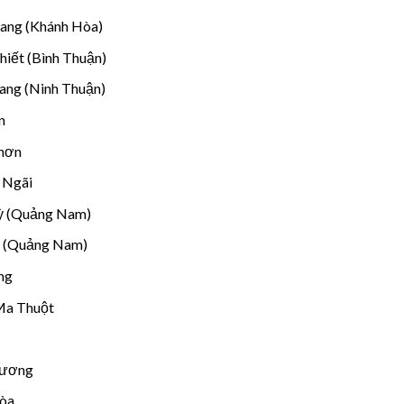
rang (Khánh Hòa)
hiết (Bình Thuận)
ang (Ninh Thuận)
n
Nhơn
 Ngãi
ỳ (Quảng Nam)
n (Quảng Nam)
ng
Ma Thuột
Dương
Hòa