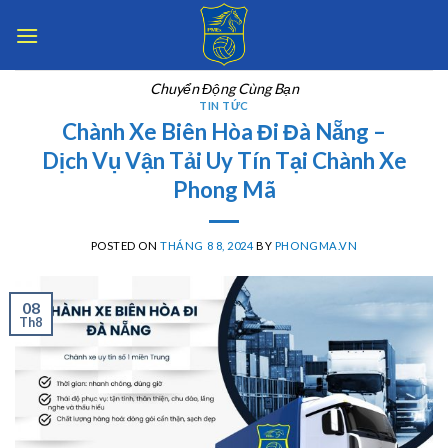
Skip
to
content
Chuyển Động Cùng Bạn
TIN TỨC
Chành Xe Biên Hòa Đi Đà Nẵng –
Dịch Vụ Vận Tải Uy Tín Tại Chành Xe
Phong Mã
POSTED ON
THÁNG 8 8, 2024
BY
PHONGMA.VN
08
Th8