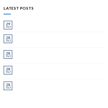
LATEST POSTS
Ít và Nhiều
29
Th7
Chành Xe Dĩ An Đi Hà Nội Uy Tín, Giao Nhanh 2–3
28
Th7
Ngày
Chành Xe Dĩ An Đi Thanh Hóa Uy Tín, Giao Nhanh 2–
28
Th7
3 Ngày
Chành Xe Dĩ An Đi Nghệ An Uy Tín, Giao Nhanh 2–3
28
Th7
Ngày
Chành Xe Dĩ An Đi Hà Tĩnh Uy Tín, Giao Nhanh 2–3
28
Th7
Ngày