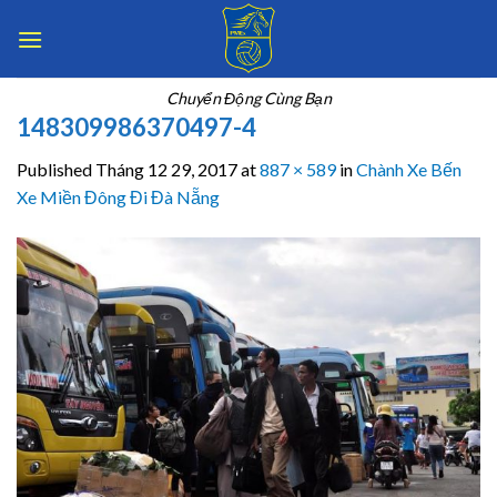
Skip
to
content
Chuyển Động Cùng Bạn
148309986370497-4
Published
Tháng 12 29, 2017
at
887 × 589
in
Chành Xe Bến
Xe Miền Đông Đi Đà Nẵng