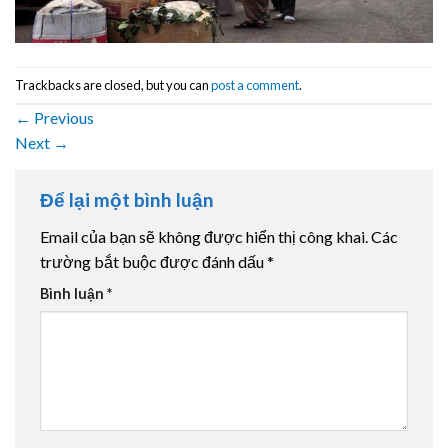
Trackbacks are closed, but you can
post a comment
.
←
Previous
Next
→
Để lại một bình luận
Email của bạn sẽ không được hiển thị công khai.
Các
trường bắt buộc được đánh dấu
*
Bình luận
*